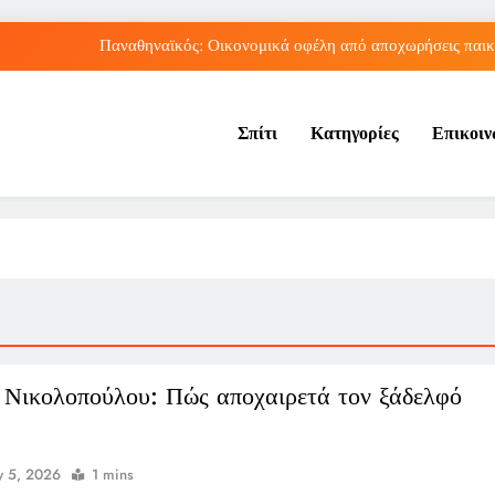
Παναθηναϊκός: Οικονομικά οφέλη από αποχωρήσεις παικ
Εθνική Παίδων: Αγώνας με τη Γεωργία στο EuroBaske
Σπίτι
Κατηγορίες
Επικοι
Εστρέλα Αμαδόρα – Σπόρτινγκ 2-2: Ισοπαλία στην πρε
ΑΕΚ: Ο Ηλιόπουλος στηρίζει τον Πήλιο μετά
Παναθηναϊκός: Οικονομικά οφέλη από αποχωρήσεις παικ
Εθνική Παίδων: Αγώνας με τη Γεωργία στο EuroBaske
Εστρέλα Αμαδόρα – Σπόρτινγκ 2-2: Ισοπαλία στην πρε
 Νικολοπούλου: Πώς αποχαιρετά τον ξάδελφό
 5, 2026
1 mins