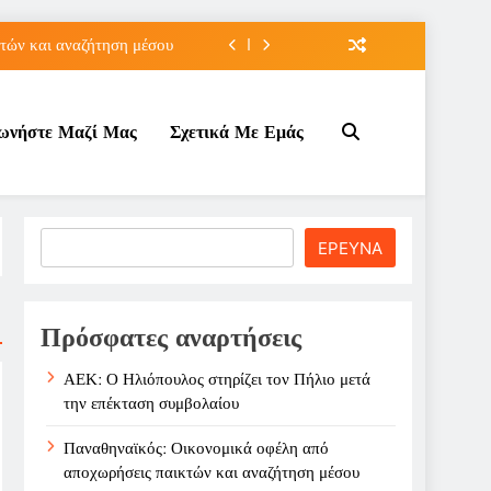
τών και αναζήτηση μέσου
t U16 μετά από δύο ήττες
νωνήστε Μαζί Μας
Σχετικά Με Εμάς
μιέρα για τα «λιοντάρια»
 την επέκταση συμβολαίου
τών και αναζήτηση μέσου
Search
ΕΡΕΥΝΑ
t U16 μετά από δύο ήττες
μιέρα για τα «λιοντάρια»
Πρόσφατες αναρτήσεις
ΑΕΚ: Ο Ηλιόπουλος στηρίζει τον Πήλιο μετά
την επέκταση συμβολαίου
Παναθηναϊκός: Οικονομικά οφέλη από
αποχωρήσεις παικτών και αναζήτηση μέσου