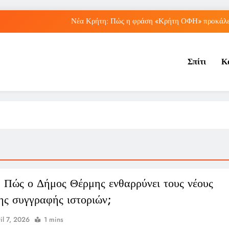
Νέα Κρήτη: Πώς η φράση «Κρήτη ΟΦΗ» προκάλεσ
Μπέσσυ Αργυράκη: Ποια είναι η συμβουλή του γ
Σπίτι
Κ
Ιράκ: Ποιες είναι οι συνέπειες των ε
Πώς ο ΟΠΕΚΑ ενισχύει 
Νέα Κρήτη: Πώς η φράση «Κρήτη ΟΦΗ» προκάλεσ
Μπέσσυ Αργυράκη: Ποια είναι η συμβουλή του γ
Ιράκ: Ποιες είναι οι συνέπειες των ε
 Πώς ο Δήμος Θέρμης ενθαρρύνει τους νέους
ης συγγραφής ιστοριών;
il 7, 2026
1 mins