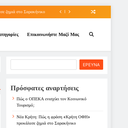
ε ζημιά στο Σαρακήνικο
ιου της για την καριέρα;
ατηγορίες
Επικοινωνήστε Μαζί Μας
κπτώσεων πετρελαίου στο ;
τον Κοινωνικό Τουρισμό;
ε ζημιά στο Σαρακήνικο
Search
ΕΡΕΥΝΑ
ιου της για την καριέρα;
κπτώσεων πετρελαίου στο ;
Πρόσφατες αναρτήσεις
Πώς ο ΟΠΕΚΑ ενισχύει τον Κοινωνικό
Τουρισμό;
Νέα Κρήτη: Πώς η φράση «Κρήτη ΟΦΗ»
προκάλεσε ζημιά στο Σαρακήνικο