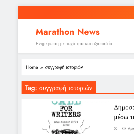
Skip
to
content
Marathon News
Ενημέρωση με ταχύτητα και αξιοπιστία
Home
συγγραφή ιστοριών
Tag:
συγγραφή ιστοριών
Δήμοσ:
μέσω τ
Apr