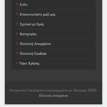
Σπίτι
Technology
Επικοινωνήστε μαζί μας
Trending
Σχετικά με Εμάς
Weather
Κατηγορίες
Αγορά
Πολιτική Απορρήτου
Αγορά Εργασίας
Πολιτική Cookies
Αγροτικά Νέα
Όροι Χρήσης
Αεροπορία
Αθλήματα
Αθλητές
Πνευματικά δικαιώματα κατοχυρωμένα με δίκαιωμα 2026.
Αθλητικά
Πολιτική Απορρήτου
Αθλητικά Νέα