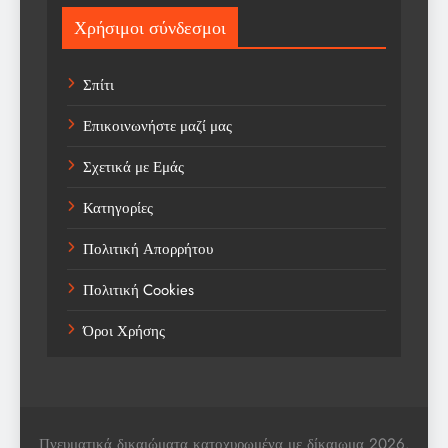
Sport
Χρήσιμοι σύνδεσμοι
Sports
Σπίτι
Technology
Επικοινωνήστε μαζί μας
Trending
Σχετικά με Εμάς
Weather
Κατηγορίες
Αγορά
Πολιτική Απορρήτου
Αγορά Εργασίας
Πολιτική Cookies
Αγροτικά Νέα
Όροι Χρήσης
Αεροπορία
Αθλήματα
Αθλητές
Πνευματικά δικαιώματα κατοχυρωμένα με δίκαιωμα 2026.