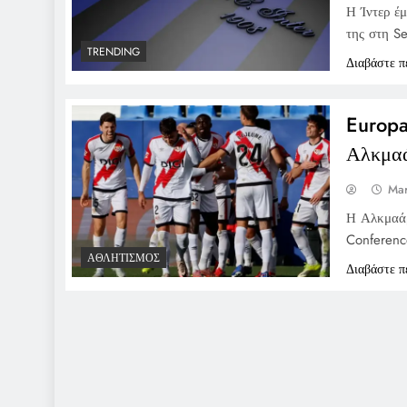
Η Ίντερ έμ
της στη Se
TRENDING
Διαβάστε π
Europa
Αλκμαά
Mar
Η Αλκμαάρ
Conferenc
ΑΘΛΗΤΙΣΜΌΣ
Διαβάστε π