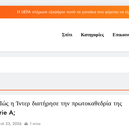
Η UEFA πλήρωσε εξαψήφιο ποσό σε γυναίκα που φέρεται να είχ
Σπίτι
Κατηγορίες
Επικοι
Η μπάλα του «χέρι του Θεού» του 
Τορόντο: Αποκλεισμός για τη Σάκκαρη από 
Η UEFA πλήρωσε εξαψήφιο ποσό σε γυναίκα που φέρεται να είχ
Η μπάλα του «χέρι του Θεού» του 
 Πώς η Ίντερ διατήρησε την πρωτοκαθεδρία της
rie A;
ch 23, 2026
1 mins