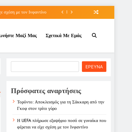
ε σχέση με τον Ινφαντίνο
OVO Αρένα Γουέμπλεϊ
νωνήστε Μαζί Μας
Σχετικά Με Εμάς
Μαραντόνα σε δημοπρασία
την Γκοφ στον τρίτο γύρο
ε σχέση με τον Ινφαντίνο
Search
ΕΡΕΥΝΑ
OVO Αρένα Γουέμπλεϊ
Μαραντόνα σε δημοπρασία
Πρόσφατες αναρτήσεις
Τορόντο: Αποκλεισμός για τη Σάκκαρη από την
Γκοφ στον τρίτο γύρο
Η UEFA πλήρωσε εξαψήφιο ποσό σε γυναίκα που
φέρεται να είχε σχέση με τον Ινφαντίνο