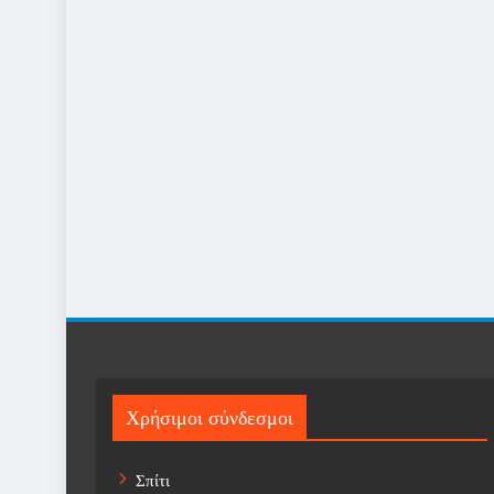
Χρήσιμοι σύνδεσμοι
Σπίτι