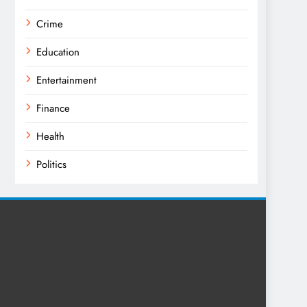
Crime
Education
Entertainment
Finance
Health
Politics
Religion
Science
Sports
Technology
Trending