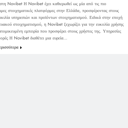
στη Novibet Η Novibet έχει καθιερωθεί ως μία από τις πιο
ιμες στοιχηματικές πλατφόρμες στην Ελλάδα, προσφέροντας στους
οικιλία υπηρεσιών και προϊόντων στοιχηματισμού. Ειδικά στην εποχή
τυακού στοιχηματισμού, η Novibet ξεχωρίζει για την ευκολία χρήσης
ατομικευμένη εμπειρία που προσφέρει στους χρήστες της. Υπηρεσίες
ορές Η Novibet διαθέτει μια ευρεία…
ερισσότερα