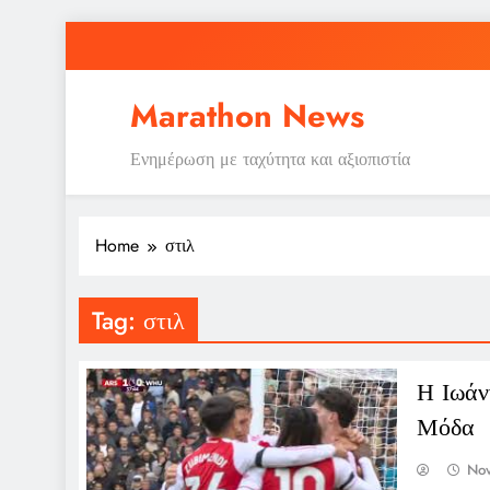
Skip
to
content
Marathon News
Ε
Ενημέρωση με ταχύτητα και αξιοπιστία
Home
στιλ
Tag:
στιλ
Ε
Η Ιωάν
Μόδα
No