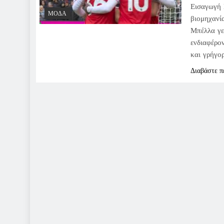
Εισαγωγή 
ΜΌΔΑ
βιομηχανί
Μπέλλα γε
ενδιαφέρο
και γρήγο
Διαβάστε π