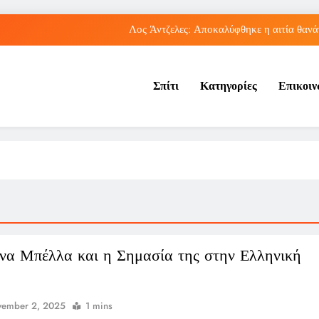
Λος Άντζελες: Αποκαλύφθηκε η αιτία θαν
Η Τραμπζονσπόρ ανακοίνωσε την απόκτηση του Μοχάμεντ Σα
Σπίτι
Κατηγορίες
Επικοι
λληνικές διακρίσεις στο Παγκόσμιο Κ20: Πέμπτη θέση για τον Τζαμτζή,
Ισπανικά μέσα αποθεώνουν το 
Λος Άντζελες: Αποκαλύφθηκε η αιτία θαν
Η Τραμπζονσπόρ ανακοίνωσε την απόκτηση του Μοχάμεντ Σα
λληνικές διακρίσεις στο Παγκόσμιο Κ20: Πέμπτη θέση για τον Τζαμτζή,
να Μπέλλα και η Σημασία της στην Ελληνική
vember 2, 2025
1 mins