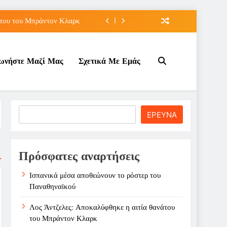
άτου του Μπράντον Κλαρκ
λάχ με διετές συμβόλαιο
νωνήστε Μαζί Μας
Σχετικά Με Εμάς
 πρόκριση για τη Ρούσσου
ρόστερ του Παναθηναϊκού
άτου του Μπράντον Κλαρκ
Search
ΕΡΕΥΝΑ
λάχ με διετές συμβόλαιο
 πρόκριση για τη Ρούσσου
Πρόσφατες αναρτήσεις
Ισπανικά μέσα αποθεώνουν το ρόστερ του
Παναθηναϊκού
Λος Άντζελες: Αποκαλύφθηκε η αιτία θανάτου
του Μπράντον Κλαρκ