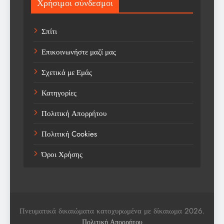
Χρήσιμοι σύνδεσμοι
Sports
Σπίτι
Technology
Επικοινωνήστε μαζί μας
Trending
Σχετικά με Εμάς
Weather
Κατηγορίες
Αγορά
Πολιτική Απορρήτου
Αγορά Εργασίας
Πολιτική Cookies
Αγροτικά Νέα
Όροι Χρήσης
Αεροπορία
Αθλήματα
Αθλητές
Πνευματικά δικαιώματα κατοχυρωμένα με δίκαιωμα 2026.
Αθλητικά
Πολιτική Απορρήτου