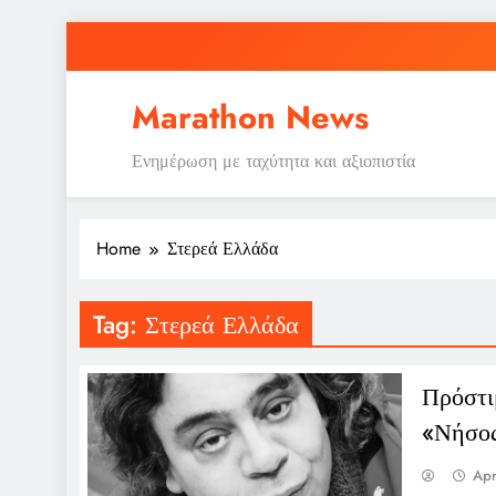
Skip
to
content
Ε
Marathon News
Ενημέρωση με ταχύτητα και αξιοπιστία
Home
Στερεά Ελλάδα
Ε
Tag:
Στερεά Ελλάδα
Πρόστι
«Νήσος
Apr