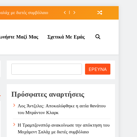
λάχ με διετές συμβόλαιο
 πρόκριση για τη Ρούσσου
νωνήστε Μαζί Μας
Σχετικά Με Εμάς
την Γκοφ στον τρίτο γύρο
άτου του Μπράντον Κλαρκ
λάχ με διετές συμβόλαιο
Search
ΕΡΕΥΝΑ
 πρόκριση για τη Ρούσσου
την Γκοφ στον τρίτο γύρο
Πρόσφατες αναρτήσεις
Λος Άντζελες: Αποκαλύφθηκε η αιτία θανάτου
του Μπράντον Κλαρκ
Η Τραμπζονσπόρ ανακοίνωσε την απόκτηση του
Μοχάμεντ Σαλάχ με διετές συμβόλαιο