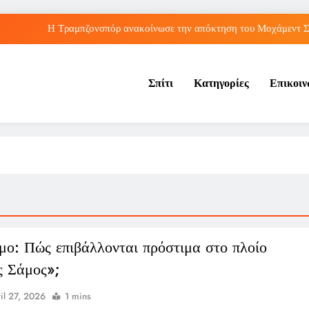
Η Τραμπζονσπόρ ανακοίνωσε την απόκτηση του Μοχάμεντ Σα
λληνικές διακρίσεις στο Παγκόσμιο Κ20: Πέμπτη θέση για τον Τζαμτζή,
Σπίτι
Κατηγορίες
Επικοι
Τορόντο: Αποκλεισμός για τη Σάκκαρη από 
Λος Άντζελες: Αποκαλύφθηκε η αιτία θαν
Η Τραμπζονσπόρ ανακοίνωσε την απόκτηση του Μοχάμεντ Σα
λληνικές διακρίσεις στο Παγκόσμιο Κ20: Πέμπτη θέση για τον Τζαμτζή,
Τορόντο: Αποκλεισμός για τη Σάκκαρη από 
μο: Πώς επιβάλλονται πρόστιμα στο πλοίο
 Σάμος»;
il 27, 2026
1 mins