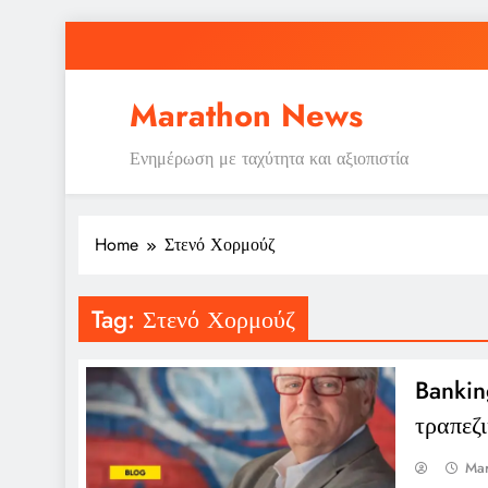
Skip
to
content
Marathon News
Ενημέρωση με ταχύτητα και αξιοπιστία
Home
Στενό Χορμούζ
Tag:
Στενό Χορμούζ
Banking
τραπεζ
Mar