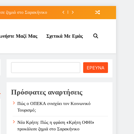
ε ζημιά στο Σαρακήνικο
ιου της για την καριέρα;
νωνήστε Μαζί Μας
Σχετικά Με Εμάς
κπτώσεων πετρελαίου στο ;
τον Κοινωνικό Τουρισμό;
ε ζημιά στο Σαρακήνικο
Search
ΕΡΕΥΝΑ
ιου της για την καριέρα;
κπτώσεων πετρελαίου στο ;
Πρόσφατες αναρτήσεις
Πώς ο ΟΠΕΚΑ ενισχύει τον Κοινωνικό
Τουρισμό;
Νέα Κρήτη: Πώς η φράση «Κρήτη ΟΦΗ»
προκάλεσε ζημιά στο Σαρακήνικο