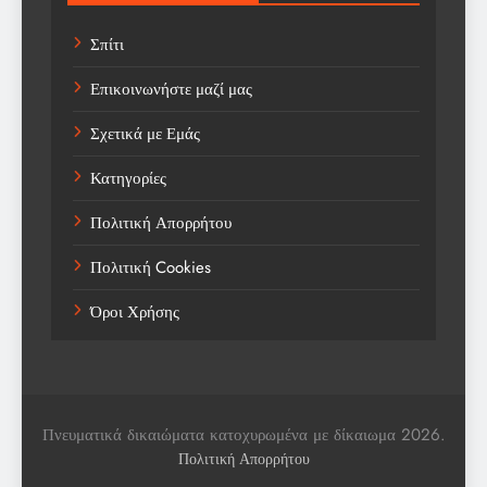
Technology
Σπίτι
Trending
Επικοινωνήστε μαζί μας
Weather
Σχετικά με Εμάς
Αγορά
Κατηγορίες
Αγορά Εργασίας
Πολιτική Απορρήτου
Αγροτικά Νέα
Πολιτική Cookies
Αεροπορία
Όροι Χρήσης
Αθλήματα
Αθλητές
Αθλητικά
Πνευματικά δικαιώματα κατοχυρωμένα με δίκαιωμα 2026.
Αθλητικά Νέα
Πολιτική Απορρήτου