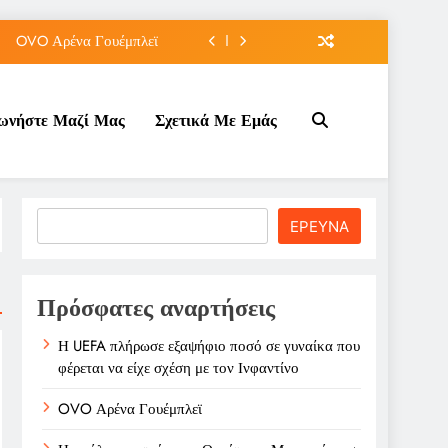
OVO Αρένα Γουέμπλεϊ
Μαραντόνα σε δημοπρασία
νωνήστε Μαζί Μας
Σχετικά Με Εμάς
την παραίτηση Ινφαντίνο
ε σχέση με τον Ινφαντίνο
OVO Αρένα Γουέμπλεϊ
Search
ΕΡΕΥΝΑ
Μαραντόνα σε δημοπρασία
την παραίτηση Ινφαντίνο
Πρόσφατες αναρτήσεις
Η UEFA πλήρωσε εξαψήφιο ποσό σε γυναίκα που
φέρεται να είχε σχέση με τον Ινφαντίνο
OVO Αρένα Γουέμπλεϊ