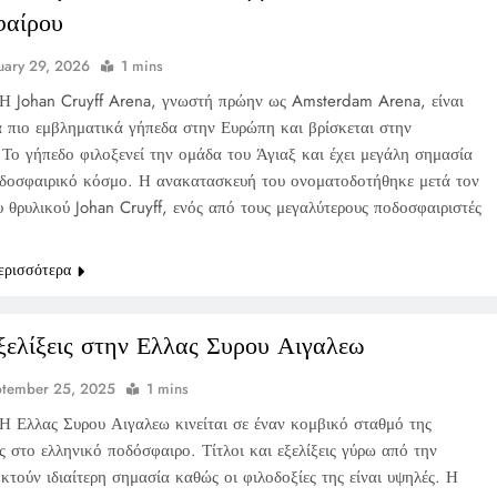
φαίρου
uary 29, 2026
1 mins
Η Johan Cruyff Arena, γνωστή πρώην ως Amsterdam Arena, είναι
α πιο εμβληματικά γήπεδα στην Ευρώπη και βρίσκεται στην
 Το γήπεδο φιλοξενεί την ομάδα του Άγιαξ και έχει μεγάλη σημασία
οδοσφαιρικό κόσμο. Η ανακατασκευή του ονοματοδοτήθηκε μετά τον
 θρυλικού Johan Cruyff, ενός από τους μεγαλύτερους ποδοσφαιριστές
ερισσότερα
ξελίξεις στην Ελλας Συρου Αιγαλεω
ptember 25, 2025
1 mins
Η Ελλας Συρου Αιγαλεω κινείται σε έναν κομβικό σταθμό της
ς στο ελληνικό ποδόσφαιρο. Τίτλοι και εξελίξεις γύρω από την
τούν ιδιαίτερη σημασία καθώς οι φιλοδοξίες της είναι υψηλές. Η