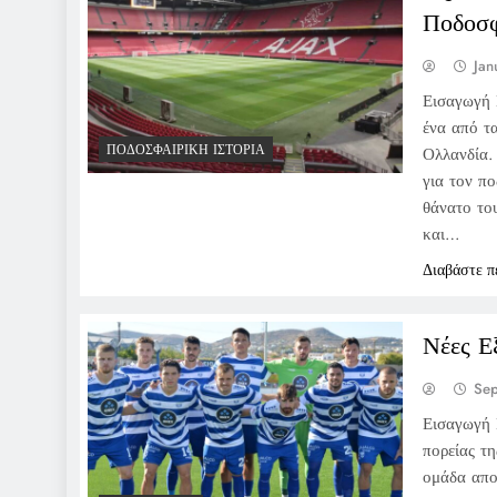
Ποδοσ
Jan
Εισαγωγή 
ένα από τ
ΠΟΔΟΣΦΑΙΡΙΚΉ ΙΣΤΟΡΊΑ
Ολλανδία.
για τον π
θάνατο του
και…
Διαβάστε π
Νέες Ε
Se
Εισαγωγή 
πορείας τη
ομάδα αποκ