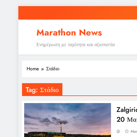
Skip
to
content
Marathon News
Ενημέρωση με ταχύτητα και αξιοπιστία
Home
Στάδιο
Tag:
Στάδιο
Zalgiri
20 Μα
Mar