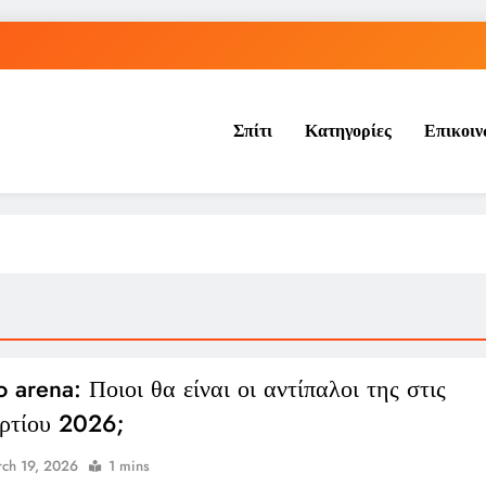
Η μπάλα του «χέρι του Θεού» του 
Σπίτι
Κατηγορίες
Επικοι
Ρήγμα στο παγκόσμιο ποδόσφαιρο: Η Νορβηγία ζητά 
Η UEFA πλήρωσε εξαψήφιο ποσό σε γυναίκα που φέρεται να είχ
Η μπάλα του «χέρι του Θεού» του 
Ρήγμα στο παγκόσμιο ποδόσφαιρο: Η Νορβηγία ζητά 
o arena: Ποιοι θα είναι οι αντίπαλοι της στις
ρτίου 2026;
ch 19, 2026
1 mins