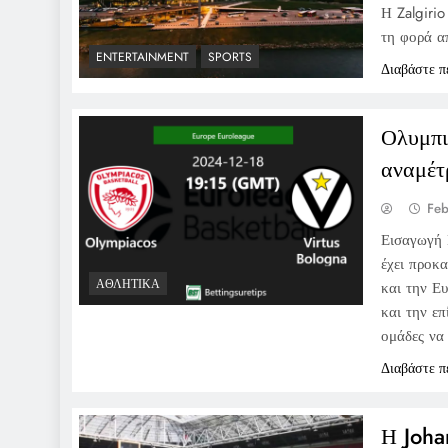
Η Zalgiri
τη φορά α
ENTERTAINMENT
SPORTS
Διαβάστε π
Ολυμπι
αναμέτ
Feb
Εισαγωγή 
έχει προκ
ΑΘΛΗΤΙΚΆ
και την Ε
και την ε
ομάδες να
Διαβάστε π
Η Joha