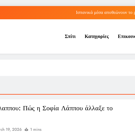
Ισπανικά μέσα αποθεώνουν το 
Λος Άντζελες: Αποκαλύφθηκε η αιτία θαν
Σπίτι
Κατηγορίες
Επικοι
Η Τραμπζονσπόρ ανακοίνωσε την απόκτηση του Μοχάμεντ Σα
Αθήνα: Ο Παναθηναϊκός πλησιάζει σε sold out εισιτήρια για τη 
Ισπανικά μέσα αποθεώνουν το 
Λος Άντζελες: Αποκαλύφθηκε η αιτία θαν
Η Τραμπζονσπόρ ανακοίνωσε την απόκτηση του Μοχάμεντ Σα
λαππου: Πώς η Σοφία Λάππου άλλαξε το
ch 19, 2026
1 mins