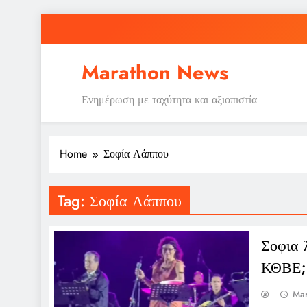
Skip
to
content
Marathon News
Ενημέρωση με ταχύτητα και αξιοπιστία
Home
Σοφία Λάππου
Tag:
Σοφία Λάππου
Σοφια 
ΚΘΒΕ;
Mar