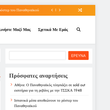
ρόστερ του Παναθηναϊκού
άτου του Μπράντον Κλαρκ
νωνήστε Μαζί Μας
Σχετικά Με Εμάς
λάχ με διετές συμβόλαιο
ρεβάνς με την ΤΣΣΚΑ 1948
ρόστερ του Παναθηναϊκού
Search
ΕΡΕΥΝΑ
άτου του Μπράντον Κλαρκ
λάχ με διετές συμβόλαιο
Πρόσφατες αναρτήσεις
Αθήνα: Ο Παναθηναϊκός πλησιάζει σε sold out
εισιτήρια για τη ρεβάνς με την ΤΣΣΚΑ 1948
Ισπανικά μέσα αποθεώνουν το ρόστερ του
Παναθηναϊκού