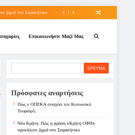
ε ζημιά στο Σαρακήνικο
ιου της για την καριέρα;
ατηγορίες
Επικοινωνήστε Μαζί Μας
κπτώσεων πετρελαίου στο ;
τον Κοινωνικό Τουρισμό;
ε ζημιά στο Σαρακήνικο
Search
ΕΡΕΥΝΑ
ιου της για την καριέρα;
κπτώσεων πετρελαίου στο ;
Πρόσφατες αναρτήσεις
Πώς ο ΟΠΕΚΑ ενισχύει τον Κοινωνικό
Τουρισμό;
Νέα Κρήτη: Πώς η φράση «Κρήτη ΟΦΗ»
προκάλεσε ζημιά στο Σαρακήνικο