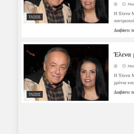
Mar
Η Έλενα Μ
ΤΆΣΕΙΣ
παντρευτο
Διαβάστε π
Έλενα 
Mar
Η Έλενα Μ
χρόνια και
Διαβάστε π
ΤΆΣΕΙΣ