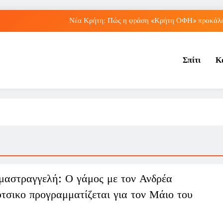
Νέα Κρήτη: Πώς η φράση «Κρήτη ΟΦΗ» προκάλεσ
Μπέσσυ Αργυράκη: Ποια είναι η συμβουλή του γ
Σπίτι
Κ
Ιράκ: Ποιες είναι οι συνέπειες των ε
Πώς ο ΟΠΕΚΑ ενισχύει 
Νέα Κρήτη: Πώς η φράση «Κρήτη ΟΦΗ» προκάλεσ
Μπέσσυ Αργυράκη: Ποια είναι η συμβουλή του γ
Ιράκ: Ποιες είναι οι συνέπειες των ε
μαστραγγελή: Ο γάμος με τον Ανδρέα
τσικο προγραμματίζεται για τον Μάιο του