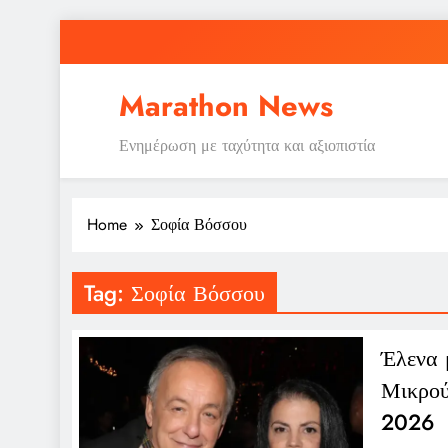
Skip
to
content
Marathon News
Ενημέρωση με ταχύτητα και αξιοπιστία
Home
Σοφία Βόσσου
Tag:
Σοφία Βόσσου
Έλενα 
Μικρού
2026