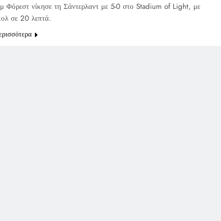
μ Φόρεστ νίκησε τη Σάντερλαντ με 5-0 στο Stadium of Light, με
κολ σε 20 λεπτά.
ερισσότερα