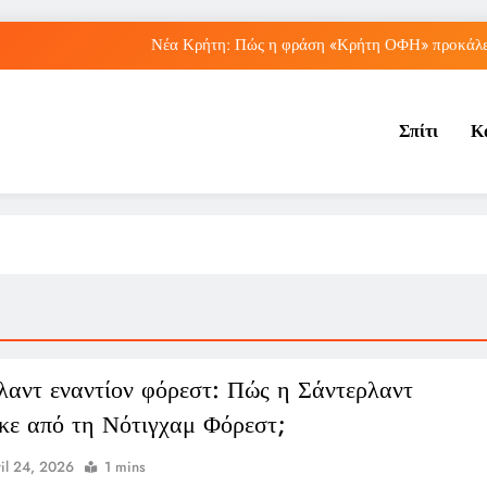
Νέα Κρήτη: Πώς η φράση «Κρήτη ΟΦΗ» προκάλεσ
Μπέσσυ Αργυράκη: Ποια είναι η συμβουλή του γ
Σπίτι
Κ
Ιράκ: Ποιες είναι οι συνέπειες των ε
Πώς ο ΟΠΕΚΑ ενισχύει 
Νέα Κρήτη: Πώς η φράση «Κρήτη ΟΦΗ» προκάλεσ
Μπέσσυ Αργυράκη: Ποια είναι η συμβουλή του γ
Ιράκ: Ποιες είναι οι συνέπειες των ε
λαντ εναντίον φόρεστ: Πώς η Σάντερλαντ
κε από τη Νότιγχαμ Φόρεστ;
il 24, 2026
1 mins