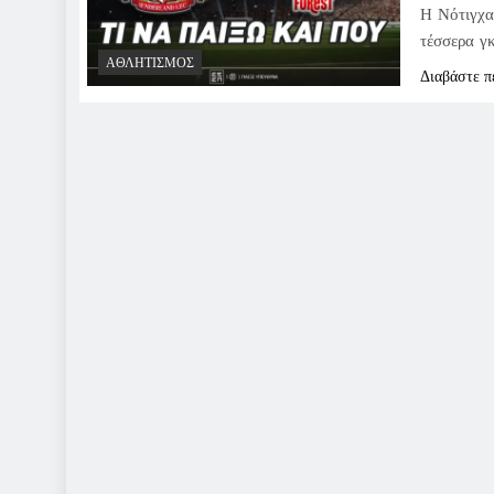
Η Νότιγχα
τέσσερα γ
ΑΘΛΗΤΙΣΜΌΣ
Διαβάστε π