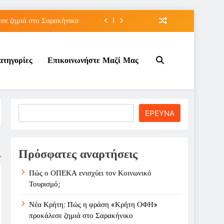
ε ζημιά στο Σαρακήνικο
ιου της για την καριέρα;
ατηγορίες
Επικοινωνήστε Μαζί Μας
κπτώσεων πετρελαίου στο ;
τον Κοινωνικό Τουρισμό;
ε ζημιά στο Σαρακήνικο
Search
ΕΡΕΥΝΑ
ιου της για την καριέρα;
κπτώσεων πετρελαίου στο ;
Πρόσφατες αναρτήσεις
Πώς ο ΟΠΕΚΑ ενισχύει τον Κοινωνικό
Τουρισμό;
Νέα Κρήτη: Πώς η φράση «Κρήτη ΟΦΗ»
προκάλεσε ζημιά στο Σαρακήνικο