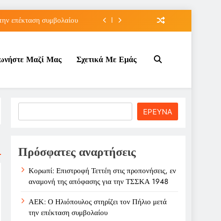
 την επέκταση συμβολαίου
τών και αναζήτηση μέσου
νωνήστε Μαζί Μας
Σχετικά Με Εμάς
t U16 μετά από δύο ήττες
φασης για την ΤΣΣΚΑ 1948
 την επέκταση συμβολαίου
Search
ΕΡΕΥΝΑ
τών και αναζήτηση μέσου
t U16 μετά από δύο ήττες
Πρόσφατες αναρτήσεις
Κορωπί: Επιστροφή Τεττέη στις προπονήσεις, εν
αναμονή της απόφασης για την ΤΣΣΚΑ 1948
ΑΕΚ: Ο Ηλιόπουλος στηρίζει τον Πήλιο μετά
την επέκταση συμβολαίου