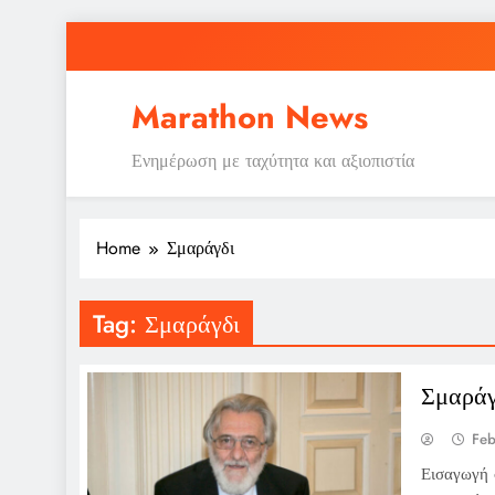
Skip
to
content
Marathon News
Ενημέρωση με ταχύτητα και αξιοπιστία
Home
Σμαράγδι
Tag:
Σμαράγδι
Σμαράγ
Feb
Εισαγωγή 