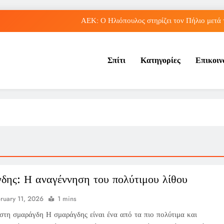
ΑΕΚ: Ο Ηλιόπουλος στηρίζει τον Πήλιο μετά
Παναθηναϊκός: Οικονομικά οφέλη από αποχωρήσεις παικ
Σπίτι
Κατηγορίες
Επικοι
Εθνική Παίδων: Αγώνας με τη Γεωργία στο EuroBaske
Κορωπί: Επιστροφή Τεττέη στις προπονήσεις, εν αναμονή της από
ΑΕΚ: Ο Ηλιόπουλος στηρίζει τον Πήλιο μετά
Παναθηναϊκός: Οικονομικά οφέλη από αποχωρήσεις παικ
Εθνική Παίδων: Αγώνας με τη Γεωργία στο EuroBaske
δης: Η αναγέννηση του πολύτιμου λίθου
ruary 11, 2026
1 mins
στη σμαράγδη Η σμαράγδης είναι ένα από τα πιο πολύτιμα και