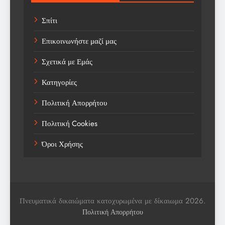
Technology
Σπίτι
Trending
Επικοινωνήστε μαζί μας
Weather
Σχετικά με Εμάς
Αγορά
Κατηγορίες
Αγορά Εργασίας
Πολιτική Απορρήτου
Αγροτικά Νέα
Πολιτική Cookies
Αεροπορία
Όροι Χρήσης
Αθλήματα
Αθλητές
Αθλητικά
Πνευματικά δικαιώματα κατοχυρωμένα με δίκαιωμα 2026.
Αθλητικά Νέα
Πολιτική Απορρήτου