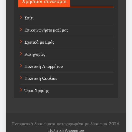
Χρήσιμοι σύνδεσμοι
Sports
Σπίτι
Technology
Επικοινωνήστε μαζί μας
Trending
Σχετικά με Εμάς
Weather
Κατηγορίες
Αγορά
Πολιτική Απορρήτου
Αγορά Εργασίας
Πολιτική Cookies
Αγροτικά Νέα
Όροι Χρήσης
Αεροπορία
Αθλήματα
Αθλητές
Πνευματικά δικαιώματα κατοχυρωμένα με δίκαιωμα 2026.
Αθλητικά
Πολιτική Απορρήτου