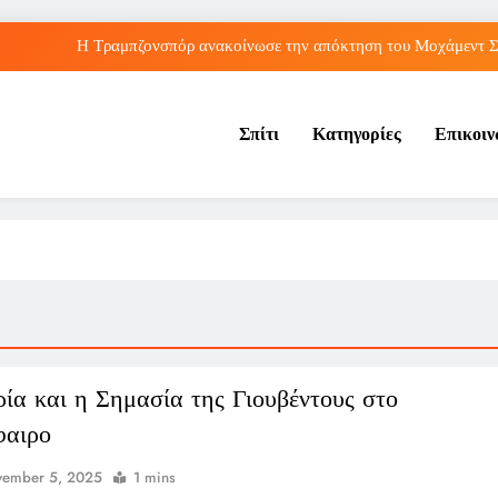
Η Τραμπζονσπόρ ανακοίνωσε την απόκτηση του Μοχάμεντ Σα
λληνικές διακρίσεις στο Παγκόσμιο Κ20: Πέμπτη θέση για τον Τζαμτζή,
Σπίτι
Κατηγορίες
Επικοι
Τορόντο: Αποκλεισμός για τη Σάκκαρη από 
Λος Άντζελες: Αποκαλύφθηκε η αιτία θαν
Η Τραμπζονσπόρ ανακοίνωσε την απόκτηση του Μοχάμεντ Σα
λληνικές διακρίσεις στο Παγκόσμιο Κ20: Πέμπτη θέση για τον Τζαμτζή,
Τορόντο: Αποκλεισμός για τη Σάκκαρη από 
ρία και η Σημασία της Γιουβέντους στο
φαιρο
vember 5, 2025
1 mins