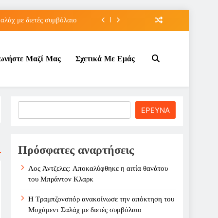
λάχ με διετές συμβόλαιο
 πρόκριση για τη Ρούσσου
νωνήστε Μαζί Μας
Σχετικά Με Εμάς
την Γκοφ στον τρίτο γύρο
άτου του Μπράντον Κλαρκ
λάχ με διετές συμβόλαιο
Search
ΕΡΕΥΝΑ
 πρόκριση για τη Ρούσσου
την Γκοφ στον τρίτο γύρο
Πρόσφατες αναρτήσεις
Λος Άντζελες: Αποκαλύφθηκε η αιτία θανάτου
του Μπράντον Κλαρκ
Η Τραμπζονσπόρ ανακοίνωσε την απόκτηση του
Μοχάμεντ Σαλάχ με διετές συμβόλαιο