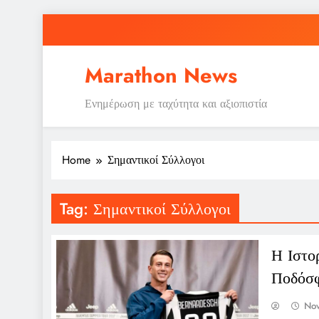
Skip
to
content
Ε
Marathon News
Ενημέρωση με ταχύτητα και αξιοπιστία
Home
Σημαντικοί Σύλλογοι
Ε
Tag:
Σημαντικοί Σύλλογοι
Η Ιστο
Ποδόσ
No