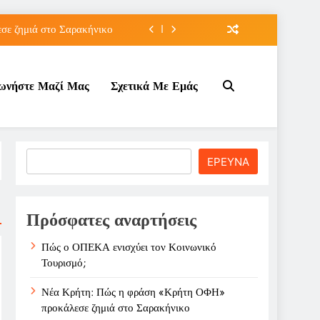
ε ζημιά στο Σαρακήνικο
ιου της για την καριέρα;
νωνήστε Μαζί Μας
Σχετικά Με Εμάς
κπτώσεων πετρελαίου στο ;
τον Κοινωνικό Τουρισμό;
ε ζημιά στο Σαρακήνικο
Search
ΕΡΕΥΝΑ
ιου της για την καριέρα;
κπτώσεων πετρελαίου στο ;
Πρόσφατες αναρτήσεις
Πώς ο ΟΠΕΚΑ ενισχύει τον Κοινωνικό
Τουρισμό;
Νέα Κρήτη: Πώς η φράση «Κρήτη ΟΦΗ»
προκάλεσε ζημιά στο Σαρακήνικο