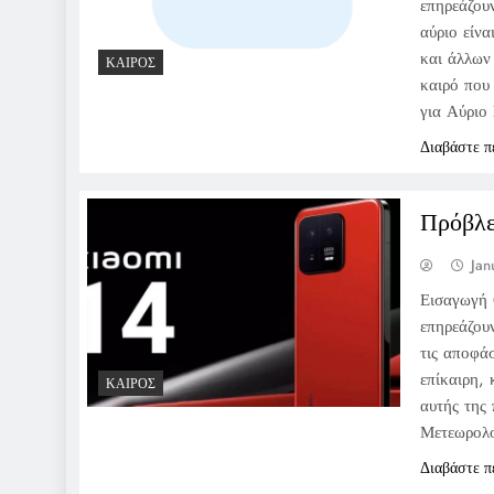
επηρεάζου
αύριο είν
και άλλων
ΚΑΙΡΌΣ
καιρό που 
για Αύριο
Διαβάστε π
Πρόβλε
Jan
Εισαγωγή 
επηρεάζουν
τις αποφάσ
επίκαιρη,
ΚΑΙΡΌΣ
αυτής της
Μετεωρολ
Διαβάστε π