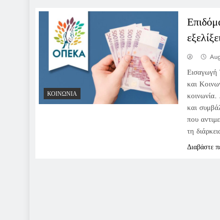
Επιδόμ
εξελίξε
Aug
Εισαγωγή 
και Κοινω
ΚΟΙΝΩΝΊΑ
κοινωνία.
και συμβά
που αντιμε
τη διάρκε
Διαβάστε π