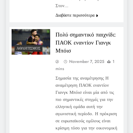
Στον…
Διαβάστε περισσότερα
Πολύ σημαντικό παιχνίδι:
ΠΑΟΚ εναντίον Γιανγκ
ΑΘΛΗΤΙΣΜΌΣ
Μπόισ
November 7, 2025
1
mins
Σημασία της αναμέτρησης Η
αναμέτρηση ΠΑΟΚ εναντίον
Γιανγκ Μπόισ είναι μία από τις
πιο σημαντικές στιγμές για την
ελληνική ομάδα αυτή την
αγωνιστική περίοδο. Η πρόκριση
σε ευρωπαϊκούς ομίλους είναι
κρίσιμη τόσο για την οικονομική