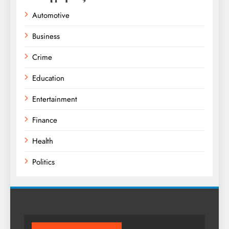
Automotive
Business
Crime
Education
Entertainment
Finance
Health
Politics
Religion
Science
Sport