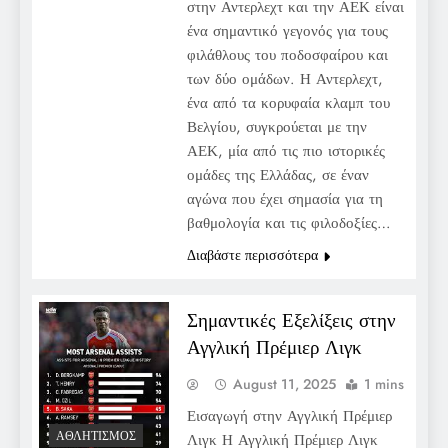
στην Αντερλεχτ και την ΑΕΚ είναι
ένα σημαντικό γεγονός για τους
φιλάθλους του ποδοσφαίρου και
των δύο ομάδων. Η Αντερλεχτ,
ένα από τα κορυφαία κλαμπ του
Βελγίου, συγκρούεται με την
ΑΕΚ, μία από τις πιο ιστορικές
ομάδες της Ελλάδας, σε έναν
αγώνα που έχει σημασία για τη
βαθμολογία και τις φιλοδοξίες…
Διαβάστε περισσότερα
Σημαντικές Εξελίξεις στην
Αγγλική Πρέμιερ Λιγκ
August 11, 2025
1 mins
Εισαγωγή στην Αγγλική Πρέμιερ
ΑΘΛΗΤΙΣΜΌΣ
Λιγκ Η Αγγλική Πρέμιερ Λιγκ