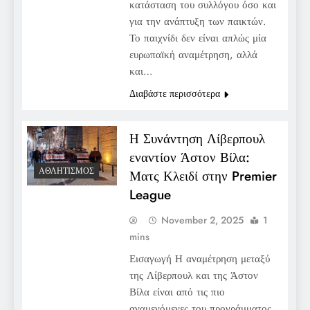
κατάσταση του συλλόγου όσο και
για την ανάπτυξη των παικτών.
Το παιχνίδι δεν είναι απλώς μία
ευρωπαϊκή αναμέτρηση, αλλά
και…
Διαβάστε περισσότερα
Η Συνάντηση Λίβερπουλ
εναντίον Άστον Βίλα:
ΑΘΛΗΤΙΣΜΌΣ
Ματς Κλειδί στην Premier
League
November 2, 2025
1
mins
Εισαγωγή Η αναμέτρηση μεταξύ
της Λίβερπουλ και της Άστον
Βίλα είναι από τις πιο
αναμενόμενες του προγράμματος