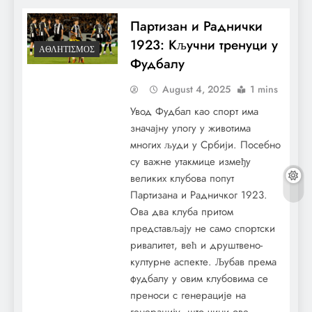
Партизан и Раднички
1923: Кључни тренуци у
ΑΘΛΗΤΙΣΜΌΣ
Фудбалу
August 4, 2025
1 mins
Увод Фудбал као спорт има
значајну улогу у животима
многих људи у Србији. Посебно
су важне утакмице између
великих клубова попут
Партизана и Радничког 1923.
Ова два клуба притом
представљају не само спортски
ривалитет, већ и друштвено-
културне аспекте. Љубав према
фудбалу у овим клубовима се
преноси с генерације на
генерацију, што чини ове