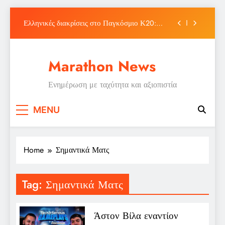
Η Τραμπζονσπόρ ανακοίνωσε την απόκτηση
του Μοχάμεντ Σαλάχ με διετές συμβόλαιο
Skip
Ελληνικές διακρίσεις στο Παγκόσμιο Κ20:
to
Πέμπτη θέση για τον Τζαμτζή, πρόκριση για τη
content
Ρούσσου
Τορόντο: Αποκλεισμός για τη Σάκκαρη από
την Γκοφ στον τρίτο γύρο
Marathon News
Η UEFA πλήρωσε εξαψήφιο ποσό σε γυναίκα
που φέρεται να είχε σχέση με τον Ινφαντίνο
Ενημέρωση με ταχύτητα και αξιοπιστία
Η Τραμπζονσπόρ ανακοίνωσε την απόκτηση
του Μοχάμεντ Σαλάχ με διετές συμβόλαιο
Ελληνικές διακρίσεις στο Παγκόσμιο Κ20:
MENU
Πέμπτη θέση για τον Τζαμτζή, πρόκριση για τη
Ρούσσου
Τορόντο: Αποκλεισμός για τη Σάκκαρη από
την Γκοφ στον τρίτο γύρο
Home
Σημαντικά Ματς
Η UEFA πλήρωσε εξαψήφιο ποσό σε γυναίκα
που φέρεται να είχε σχέση με τον Ινφαντίνο
Tag:
Σημαντικά Ματς
Άστον Βίλα εναντίον