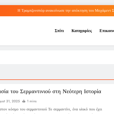
Η Τραμπζονσπόρ ανακοίνωσε την απόκτηση του Μοχάμεντ Σα
λληνικές διακρίσεις στο Παγκόσμιο Κ20: Πέμπτη θέση για τον Τζαμτζή,
Σπίτι
Κατηγορίες
Επικοι
Τορόντο: Αποκλεισμός για τη Σάκκαρη από 
Λος Άντζελες: Αποκαλύφθηκε η αιτία θαν
Η Τραμπζονσπόρ ανακοίνωσε την απόκτηση του Μοχάμεντ Σα
λληνικές διακρίσεις στο Παγκόσμιο Κ20: Πέμπτη θέση για τον Τζαμτζή,
Τορόντο: Αποκλεισμός για τη Σάκκαρη από 
σία του Σερμαντινιού στη Νεότερη Ιστορία
ust 31, 2025
1 mins
στον κόσμο του σερμαντινιού Το σερμαντίνι, ένα υλικό που έχει