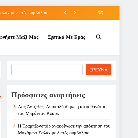
λάχ με διετές συμβόλαιο
 πρόκριση για τη Ρούσσου
νωνήστε Μαζί Μας
Σχετικά Με Εμάς
την Γκοφ στον τρίτο γύρο
άτου του Μπράντον Κλαρκ
λάχ με διετές συμβόλαιο
Search
ΕΡΕΥΝΑ
 πρόκριση για τη Ρούσσου
την Γκοφ στον τρίτο γύρο
Πρόσφατες αναρτήσεις
Λος Άντζελες: Αποκαλύφθηκε η αιτία θανάτου
του Μπράντον Κλαρκ
Η Τραμπζονσπόρ ανακοίνωσε την απόκτηση του
Μοχάμεντ Σαλάχ με διετές συμβόλαιο