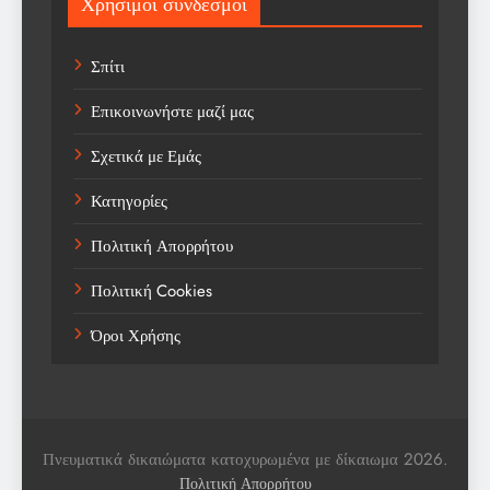
Χρήσιμοι σύνδεσμοι
Sports
Σπίτι
Technology
Επικοινωνήστε μαζί μας
Trending
Σχετικά με Εμάς
Weather
Κατηγορίες
Αγορά
Πολιτική Απορρήτου
Αγορά Εργασίας
Πολιτική Cookies
Αγροτικά Νέα
Όροι Χρήσης
Αεροπορία
Αθλήματα
Αθλητές
Πνευματικά δικαιώματα κατοχυρωμένα με δίκαιωμα 2026.
Αθλητικά
Πολιτική Απορρήτου