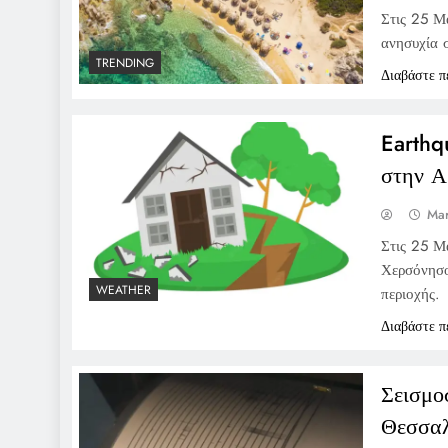
Στις 25 Μ
ανησυχία 
TRENDING
Διαβάστε π
Earthq
στην Α
Mar
Στις 25 Μ
Χερσόνησο
WEATHER
περιοχής.
Διαβάστε π
Σεισμο
Θεσσαλ