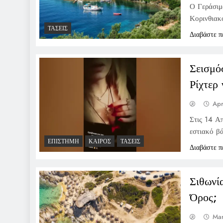
Ο Γεράσιμ
Κορινθιακ
ΤΆΣΕΙΣ
Διαβάστε π
Σεισμόσ
Ρίχτερ
Apr
Στις 14 Α
εστιακό βά
ΕΠΙΣΤΉΜΗ
ΚΑΙΡΌΣ
ΤΆΣΕΙΣ
Διαβάστε π
Σιθωνί
Όρος;
Mar