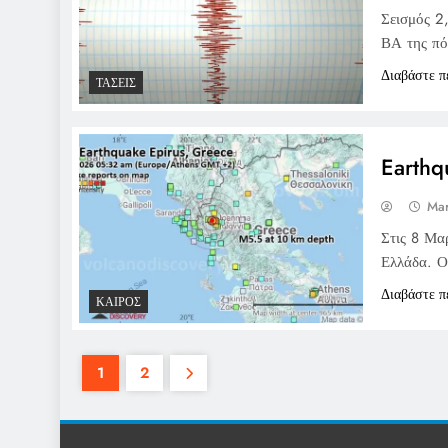
Σεισμός 2
ΒΑ της πόλ
Διαβάστε π
ΤΆΣΕΙΣ
Earthq
Mar
Στις 8 Μα
Ελλάδα. Οι
Διαβάστε π
ΚΑΙΡΌΣ
1
2