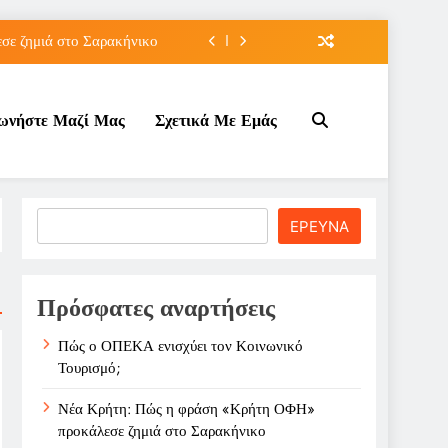
ε ζημιά στο Σαρακήνικο
ιου της για την καριέρα;
νωνήστε Μαζί Μας
Σχετικά Με Εμάς
κπτώσεων πετρελαίου στο ;
τον Κοινωνικό Τουρισμό;
ε ζημιά στο Σαρακήνικο
Search
ΕΡΕΥΝΑ
ιου της για την καριέρα;
κπτώσεων πετρελαίου στο ;
Πρόσφατες αναρτήσεις
Πώς ο ΟΠΕΚΑ ενισχύει τον Κοινωνικό
Τουρισμό;
Νέα Κρήτη: Πώς η φράση «Κρήτη ΟΦΗ»
προκάλεσε ζημιά στο Σαρακήνικο