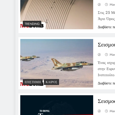
Mar
Στις 25 Μ
Άγιο Όρος,
TRENDING
Διαβάστε π
Σεισμο
Mar
Ένας ισχυ
στην Ευρυ
Ινστιτούτο
ΕΠΙΣΤΉΜΗ
ΚΑΙΡΌΣ
Διαβάστε π
Σεισμο
Mar