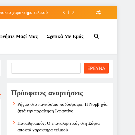
ποκτά χαρακτήρα τελικού
τον Κοινωνικό Τουρισμό;
νωνήστε Μαζί Μας
Σχετικά Με Εμάς
ε ζημιά στο Σαρακήνικο
την παραίτηση Ινφαντίνο
ποκτά χαρακτήρα τελικού
Search
ΕΡΕΥΝΑ
τον Κοινωνικό Τουρισμό;
ε ζημιά στο Σαρακήνικο
Πρόσφατες αναρτήσεις
Ρήγμα στο παγκόσμιο ποδόσφαιρο: Η Νορβηγία
ζητά την παραίτηση Ινφαντίνο
Παναθηναϊκός: Ο επαναληπτικός στη Σόφια
αποκτά χαρακτήρα τελικού