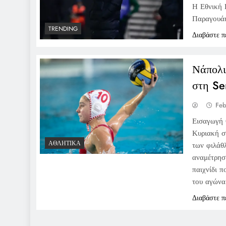
Η Εθνική 
Παραγουάη 
TRENDING
Διαβάστε π
Νάπολι
στη Se
Feb
Εισαγωγή 
Κυριακή σ
ΑΘΛΗΤΙΚΆ
των φιλάθ
αναμέτρησ
παιχνίδι π
του αγών
Διαβάστε π