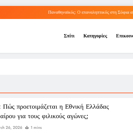
Παναθηναϊκός: Ο επαναληπτικός στη Σόφια α
Πώς ο ΟΠΕΚΑ ενισχύει 
Σπίτι
Κατηγορίες
Επικοι
Νέα Κρήτη: Πώς η φράση «Κρήτη ΟΦΗ» προκάλεσ
Ρήγμα στο παγκόσμιο ποδόσφαιρο: Η Νορβηγία ζητά 
Παναθηναϊκός: Ο επαναληπτικός στη Σόφια α
Πώς ο ΟΠΕΚΑ ενισχύει 
Νέα Κρήτη: Πώς η φράση «Κρήτη ΟΦΗ» προκάλεσ
: Πώς προετοιμάζεται η Εθνική Ελλάδας
αίρου για τους φιλικούς αγώνες;
ch 26, 2026
1 mins