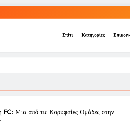
Η μπάλα του «χέρι του Θεού» του 
Σπίτι
Κατηγορίες
Επικοι
Ρήγμα στο παγκόσμιο ποδόσφαιρο: Η Νορβηγία ζητά 
Η UEFA πλήρωσε εξαψήφιο ποσό σε γυναίκα που φέρεται να είχ
Η μπάλα του «χέρι του Θεού» του 
Ρήγμα στο παγκόσμιο ποδόσφαιρο: Η Νορβηγία ζητά 
η FC: Μια από τις Κορυφαίες Ομάδες στην
α