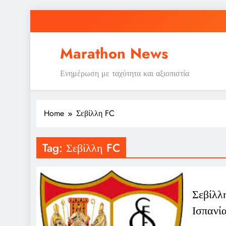
Skip
to
content
Marathon News
Ενημέρωση με ταχύτητα και αξιοπιστία
Home
Σεβίλλη FC
Tag:
Σεβίλλη FC
Σεβίλλ
Ισπανί