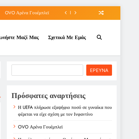
OVO Αρένα Γουέμπλεϊ
Μαραντόνα σε δημοπρασία
νωνήστε Μαζί Μας
Σχετικά Με Εμάς
την παραίτηση Ινφαντίνο
ε σχέση με τον Ινφαντίνο
OVO Αρένα Γουέμπλεϊ
Search
ΕΡΕΥΝΑ
Μαραντόνα σε δημοπρασία
την παραίτηση Ινφαντίνο
Πρόσφατες αναρτήσεις
Η UEFA πλήρωσε εξαψήφιο ποσό σε γυναίκα που
φέρεται να είχε σχέση με τον Ινφαντίνο
OVO Αρένα Γουέμπλεϊ