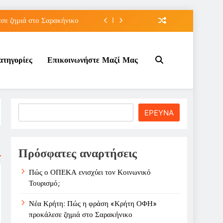
ε ζημιά στο Σαρακήνικο
ιου της για την καριέρα;
ατηγορίες
Επικοινωνήστε Μαζί Μας
κπτώσεων πετρελαίου στο ;
τον Κοινωνικό Τουρισμό;
ε ζημιά στο Σαρακήνικο
Search
ΕΡΕΥΝΑ
ιου της για την καριέρα;
κπτώσεων πετρελαίου στο ;
Πρόσφατες αναρτήσεις
Πώς ο ΟΠΕΚΑ ενισχύει τον Κοινωνικό
Τουρισμό;
Νέα Κρήτη: Πώς η φράση «Κρήτη ΟΦΗ»
προκάλεσε ζημιά στο Σαρακήνικο