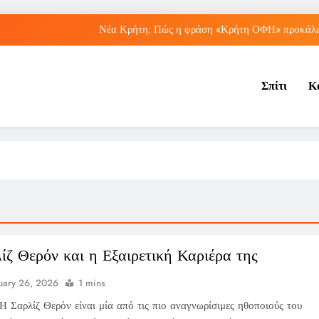
Νέα Κρήτη: Πώς η φράση «Κρήτη ΟΦΗ» προκάλεσ
Μπέσσυ Αργυράκη: Ποια είναι η συμβουλή του γ
Σπίτι
Κ
Ιράκ: Ποιες είναι οι συνέπειες των ε
Πώς ο ΟΠΕΚΑ ενισχύει 
Νέα Κρήτη: Πώς η φράση «Κρήτη ΟΦΗ» προκάλεσ
Μπέσσυ Αργυράκη: Ποια είναι η συμβουλή του γ
Ιράκ: Ποιες είναι οι συνέπειες των ε
ίζ Θερόν και η Εξαιρετική Καριέρα της
uary 26, 2026
1 mins
Η Σαρλίζ Θερόν είναι μία από τις πιο αναγνωρίσιμες ηθοποιούς του