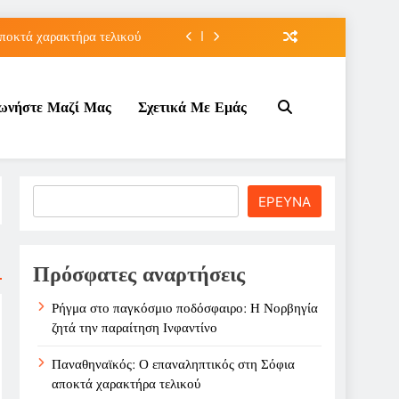
ποκτά χαρακτήρα τελικού
τον Κοινωνικό Τουρισμό;
νωνήστε Μαζί Μας
Σχετικά Με Εμάς
ε ζημιά στο Σαρακήνικο
την παραίτηση Ινφαντίνο
ποκτά χαρακτήρα τελικού
Search
ΕΡΕΥΝΑ
τον Κοινωνικό Τουρισμό;
ε ζημιά στο Σαρακήνικο
Πρόσφατες αναρτήσεις
Ρήγμα στο παγκόσμιο ποδόσφαιρο: Η Νορβηγία
ζητά την παραίτηση Ινφαντίνο
Παναθηναϊκός: Ο επαναληπτικός στη Σόφια
αποκτά χαρακτήρα τελικού