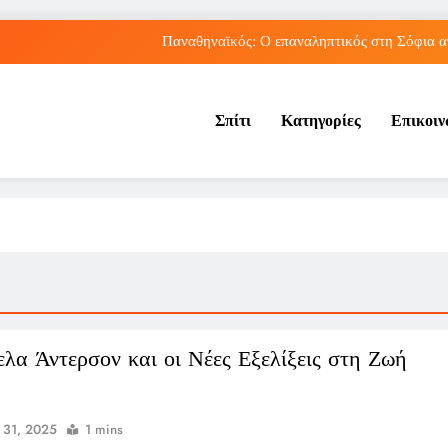
Παναθηναϊκός: Ο επαναληπτικός στη Σόφια α
Πώς ο ΟΠΕΚΑ ενισχύει 
Σπίτι
Κατηγορίες
Επικοι
Νέα Κρήτη: Πώς η φράση «Κρήτη ΟΦΗ» προκάλεσ
Ρήγμα στο παγκόσμιο ποδόσφαιρο: Η Νορβηγία ζητά 
Παναθηναϊκός: Ο επαναληπτικός στη Σόφια α
Πώς ο ΟΠΕΚΑ ενισχύει 
Νέα Κρήτη: Πώς η φράση «Κρήτη ΟΦΗ» προκάλεσ
λα Άντερσον και οι Νέες Εξελίξεις στη Ζωή
y 31, 2025
1 mins