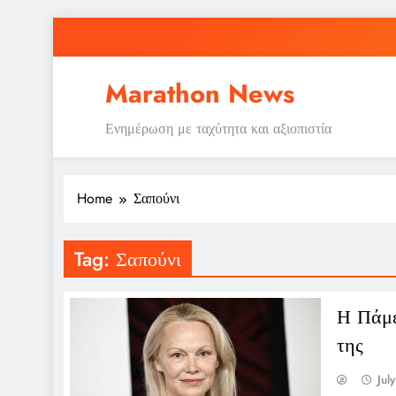
Skip
to
content
Marathon News
Ενημέρωση με ταχύτητα και αξιοπιστία
Home
Σαπούνι
Tag:
Σαπούνι
Η Πάμε
της
Jul