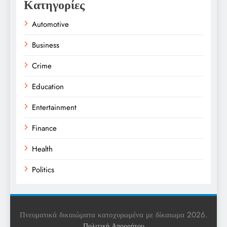
Κατηγορίες
Automotive
Business
Crime
Education
Entertainment
Finance
Health
Politics
Religion
Science
Πνευματικά δικαιώματα κατοχυρωμένα με δίκαιωμα 2026.
Πολιτική Απορρήτου