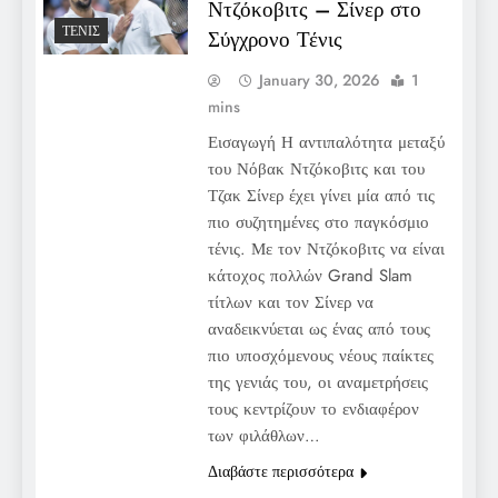
Ντζόκοβιτς – Σίνερ στο
ΤΈΝΙΣ
Σύγχρονο Τένις
January 30, 2026
1
mins
Εισαγωγή Η αντιπαλότητα μεταξύ
του Νόβακ Ντζόκοβιτς και του
Τζακ Σίνερ έχει γίνει μία από τις
πιο συζητημένες στο παγκόσμιο
τένις. Με τον Ντζόκοβιτς να είναι
κάτοχος πολλών Grand Slam
τίτλων και τον Σίνερ να
αναδεικνύεται ως ένας από τους
πιο υποσχόμενους νέους παίκτες
της γενιάς του, οι αναμετρήσεις
τους κεντρίζουν το ενδιαφέρον
των φιλάθλων…
Διαβάστε περισσότερα