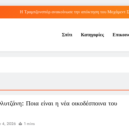
Η Τραμπζονσπόρ ανακοίνωσε την απόκτηση του Μοχάμεντ Σα
λληνικές διακρίσεις στο Παγκόσμιο Κ20: Πέμπτη θέση για τον Τζαμτζή,
Σπίτι
Κατηγορίες
Επικοι
Τορόντο: Αποκλεισμός για τη Σάκκαρη από 
Λος Άντζελες: Αποκαλύφθηκε η αιτία θαν
Η Τραμπζονσπόρ ανακοίνωσε την απόκτηση του Μοχάμεντ Σα
λληνικές διακρίσεις στο Παγκόσμιο Κ20: Πέμπτη θέση για τον Τζαμτζή,
Τορόντο: Αποκλεισμός για τη Σάκκαρη από 
λυτζάνη: Ποια είναι η νέα οικοδέσποινα του
 4, 2026
1 mins