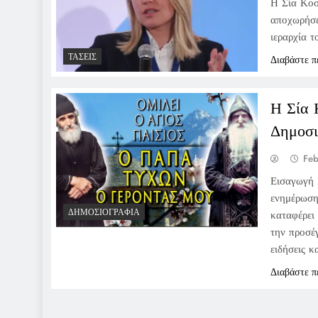
Η Σία Κοσ
αποχωρήσε
ιεραρχία τ
ΤΆΣΕΙΣ
Διαβάστε π
Η Σία 
Δημοσι
Feb
Εισαγωγή 
ενημέρωση
ΔΗΜΟΣΙΟΓΡΑΦΊΑ
καταφέρει
την προσέ
ειδήσεις κ
Διαβάστε π