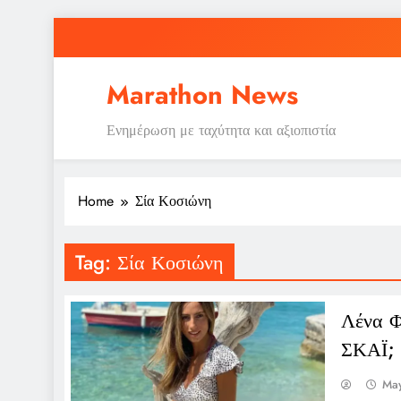
Skip
to
content
Ε
Marathon News
Ενημέρωση με ταχύτητα και αξιοπιστία
Home
Σία Κοσιώνη
Ε
Tag:
Σία Κοσιώνη
Λένα Φ
ΣΚΑΪ;
May