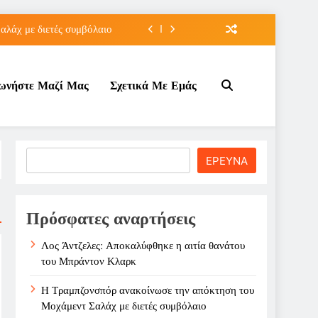
λάχ με διετές συμβόλαιο
 πρόκριση για τη Ρούσσου
νωνήστε Μαζί Μας
Σχετικά Με Εμάς
την Γκοφ στον τρίτο γύρο
άτου του Μπράντον Κλαρκ
λάχ με διετές συμβόλαιο
Search
ΕΡΕΥΝΑ
 πρόκριση για τη Ρούσσου
την Γκοφ στον τρίτο γύρο
Πρόσφατες αναρτήσεις
Λος Άντζελες: Αποκαλύφθηκε η αιτία θανάτου
του Μπράντον Κλαρκ
Η Τραμπζονσπόρ ανακοίνωσε την απόκτηση του
Μοχάμεντ Σαλάχ με διετές συμβόλαιο