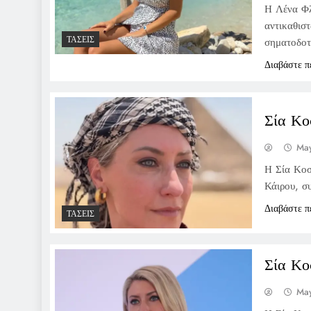
Η Λένα Φλ
αντικαθισ
ΤΆΣΕΙΣ
σηματοδοτ
Διαβάστε π
Σία Κο
May
Η Σία Κοσ
Κάιρου, σ
Διαβάστε π
ΤΆΣΕΙΣ
Σία Κο
May