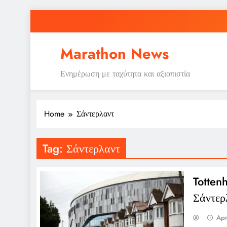
Skip
to
content
Marathon News
Ενημέρωση με ταχύτητα και αξιοπιστία
Home
Σάντερλαντ
Tag:
Σάντερλαντ
Totten
Σάντερ
Apr