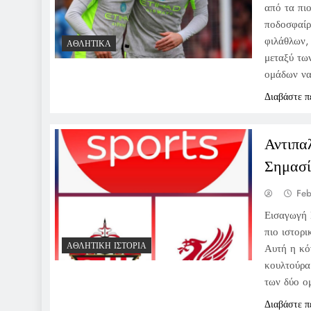
από τα πι
ποδοσφαίρ
φιλάθλων,
ΑΘΛΗΤΙΚΆ
μεταξύ των
ομάδων να
Διαβάστε π
Αντιπα
Σημασ
Feb
Εισαγωγή 
πιο ιστορι
ΑΘΛΗΤΙΚΉ ΙΣΤΟΡΊΑ
Αυτή η κό
κουλτούρα
των δύο ο
Διαβάστε π