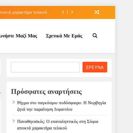
ποκτά χαρακτήρα τελικού
τον Κοινωνικό Τουρισμό;
νωνήστε Μαζί Μας
Σχετικά Με Εμάς
ε ζημιά στο Σαρακήνικο
την παραίτηση Ινφαντίνο
ποκτά χαρακτήρα τελικού
Search
ΕΡΕΥΝΑ
τον Κοινωνικό Τουρισμό;
ε ζημιά στο Σαρακήνικο
Πρόσφατες αναρτήσεις
Ρήγμα στο παγκόσμιο ποδόσφαιρο: Η Νορβηγία
ζητά την παραίτηση Ινφαντίνο
Παναθηναϊκός: Ο επαναληπτικός στη Σόφια
αποκτά χαρακτήρα τελικού