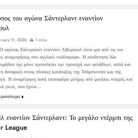
υπος του αγώνα Σάντερλαντ εναντίον
ουλ
ruary 11, 2026
1 mins
Ο αγώνας Σάντερλαντ εναντίον Λίβερπουλ είναι μια από τις πιο
ες αναμετρήσεις στο αγγλικό ποδόσφαιρο. Η συνάντηση δύο
 ομάδων όχι μόνο προσελκύει την προσοχή των φιλάθλων, αλλά και
τη δυναμική στους πίνακες κατάταξης της Τσάμπιονσιπ και της
ιγκ. Η αναμέτρηση αυτή επαναφέρει μνήμες από μεγάλες στιγμές και
κά γκολ, που έχουν…
ερισσότερα
λ εναντίον Σάντερλαντ: Το μεγάλο ντέρμπι της
r League