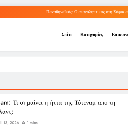
Παναθηναϊκός: Ο επαναληπτικός στη Σόφια α
Πώς ο ΟΠΕΚΑ ενισχύει 
Σπίτι
Κατηγορίες
Επικοι
Νέα Κρήτη: Πώς η φράση «Κρήτη ΟΦΗ» προκάλεσ
Ρήγμα στο παγκόσμιο ποδόσφαιρο: Η Νορβηγία ζητά 
Παναθηναϊκός: Ο επαναληπτικός στη Σόφια α
Πώς ο ΟΠΕΚΑ ενισχύει 
Νέα Κρήτη: Πώς η φράση «Κρήτη ΟΦΗ» προκάλεσ
ham: Τι σημαίνει η ήττα της Τότεναμ από τη
λαντ;
il 13, 2026
1 mins