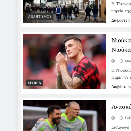
Η Τότεναμ
πορεία τη
ΑΘΛΗΤΙΣΜΌΣ
Διαβάστε π
Νιούκα
Νιούκα
Mar
Η Νιούκασ
Παρκ, σε 
SPORTS
Διαβάστε π
Ανασκό
Feb
Εισαγωγή 