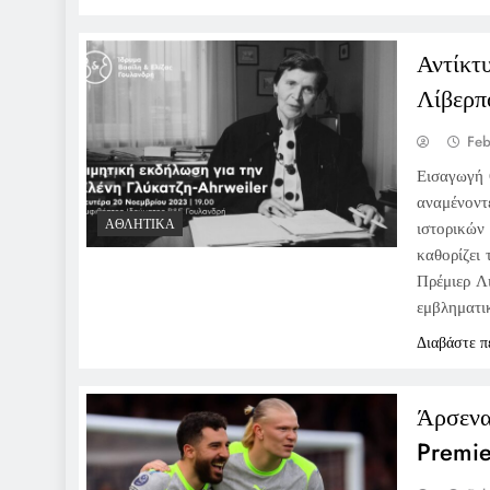
Αντίκτ
Λίβερπ
Feb
Εισαγωγή 
αναμένοντ
ΑΘΛΗΤΙΚΆ
ιστορικών
καθορίζει 
Πρέμιερ Λ
εμβληματι
Διαβάστε π
Άρσενα
Premie