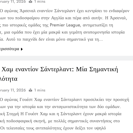
ruary 11, 2026
1 mins
Ο αγώνας Άρσεναλ εναντίον Σάντερλαντ έχει κεντρίσει το ενδιαφέρον
λων του ποδοσφαίρου στην Αγγλία και πέρα από αυτήν. Η Άρσεναλ,
ς πιο ιστορικές ομάδες της Premier League, αντιμετωπίζει τη
τ, μια ομάδα που έχει μία μακρά και γεμάτη ανυπομονησία ιστορία
α. Αυτό το παιχνίδι δεν είναι μόνο σημαντικό για τη…
ερισσότερα
 Χαμ εναντίον Σάντερλαντ: Μία Σημαντική
λότητα
ruary 11, 2026
1 mins
Ο αγώνας Γουέστ Χαμ εναντίον Σάντερλαντ προσελκύει την προσοχή
λων για την ιστορία και την ανταγωνιστικότητα των δύο ομάδων.
ική Στιγμή Η Γουέστ Χαμ και η Σάντερλαντ έχουν μακρά ιστορία
ική ποδοσφαιρική σκηνή, με πολλές σημαντικές συναντήσεις στο
Οι τελευταίες τους αντιπαλότητες έχουν δείξει τον υψηλό