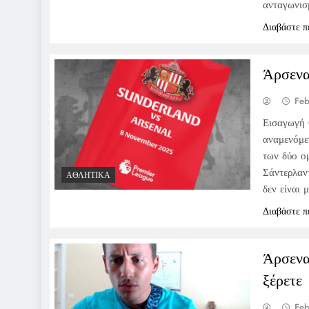
ανταγωνισ
Διαβάστε π
Άρσενα
Feb
Εισαγωγή 
αναμενόμεν
των δύο ο
Σάντερλαν
ΑΘΛΗΤΙΚΆ
δεν είναι
Διαβάστε π
Άρσενα
ξέρετε
Feb