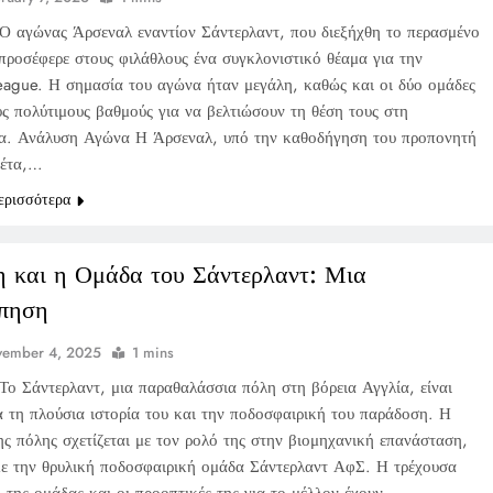
Ο αγώνας Άρσεναλ εναντίον Σάντερλαντ, που διεξήχθη το περασμένο
προσέφερε στους φιλάθλους ένα συγκλονιστικό θέαμα για την
eague. Η σημασία του αγώνα ήταν μεγάλη, καθώς και οι δύο ομάδες
υς πολύτιμους βαθμούς για να βελτιώσουν τη θέση τους στη
α. Ανάλυση Αγώνα Η Άρσεναλ, υπό την καθοδήγηση του προπονητή
τέτα,…
ερισσότερα
 και η Ομάδα του Σάντερλαντ: Μια
πηση
vember 4, 2025
1 mins
Το Σάντερλαντ, μια παραθαλάσσια πόλη στη βόρεια Αγγλία, είναι
α τη πλούσια ιστορία του και την ποδοσφαιρική του παράδοση. Η
ης πόλης σχετίζεται με τον ρολό της στην βιομηχανική επανάσταση,
με την θρυλική ποδοσφαιρική ομάδα Σάντερλαντ ΑφΣ. Η τρέχουσα