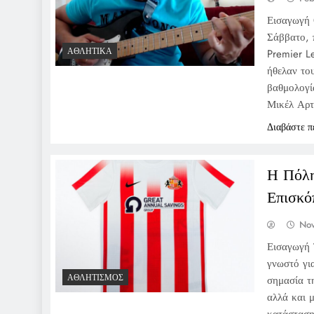
Εισαγωγή 
Σάββατο, 
ΑΘΛΗΤΙΚΆ
Premier L
ήθελαν το
βαθμολογί
Μικέλ Αρ
Διαβάστε π
Η Πόλη
Επισκό
No
Εισαγωγή 
γνωστό γι
ΑΘΛΗΤΙΣΜΌΣ
σημασία τ
αλλά και 