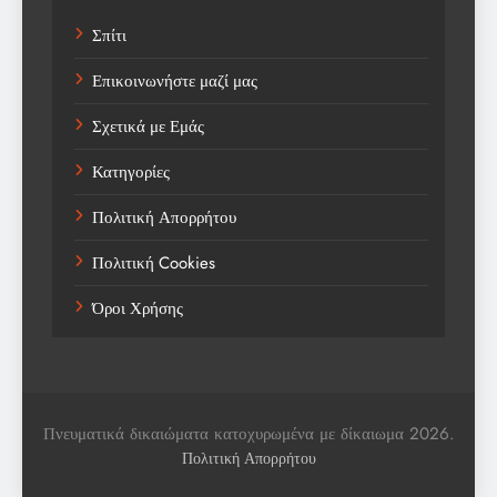
Σπίτι
Technology
Επικοινωνήστε μαζί μας
Trending
Σχετικά με Εμάς
Weather
Κατηγορίες
Αγορά
Πολιτική Απορρήτου
Αγορά Εργασίας
Πολιτική Cookies
Αγροτικά Νέα
Όροι Χρήσης
Αεροπορία
Αθλήματα
Αθλητές
Πνευματικά δικαιώματα κατοχυρωμένα με δίκαιωμα 2026.
Αθλητικά
Πολιτική Απορρήτου