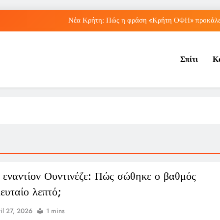
Νέα Κρήτη: Πώς η φράση «Κρήτη ΟΦΗ» προκάλεσ
Μπέσσυ Αργυράκη: Ποια είναι η συμβουλή του γ
Σπίτι
Κ
Ιράκ: Ποιες είναι οι συνέπειες των ε
Πώς ο ΟΠΕΚΑ ενισχύει 
Νέα Κρήτη: Πώς η φράση «Κρήτη ΟΦΗ» προκάλεσ
Μπέσσυ Αργυράκη: Ποια είναι η συμβουλή του γ
Ιράκ: Ποιες είναι οι συνέπειες των ε
 εναντίον Ουντινέζε: Πώς σώθηκε ο βαθμός
λευταίο λεπτό;
il 27, 2026
1 mins