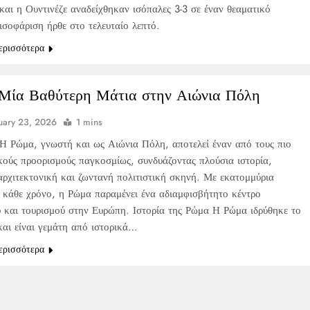
και η Ουντινέζε αναδείχθηκαν ισόπαλες 3-3 σε έναν θεαματικό
ισοφάριση ήρθε στο τελευταίο λεπτό.
ερισσότερα
Μία Βαθύτερη Μάτια στην Αιώνια Πόλη
uary 23, 2026
1 mins
Η Ρώμα, γνωστή και ως Αιώνια Πόλη, αποτελεί έναν από τους πιο
κούς προορισμούς παγκοσμίως, συνδυάζοντας πλούσια ιστορία,
αρχιτεκτονική και ζωντανή πολιτιστική σκηνή. Με εκατομμύρια
ς κάθε χρόνο, η Ρώμα παραμένει ένα αδιαμφισβήτητο κέντρο
ύ και τουρισμού στην Ευρώπη. Ιστορία της Ρώμα Η Ρώμα ιδρύθηκε το
και είναι γεμάτη από ιστορικά…
ερισσότερα