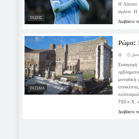
Η Λάτσιο 
αγώνα. Η 
ΤΆΣΕΙΣ
Διαβάστε π
Ρώμα: 
Jan
Εισαγωγή 
εμβληματι
μοναδική 
επισκέπτε
ΤΑΞΊΔΙΑ
πολιτισμο
753 π.Χ. 
Διαβάστε π