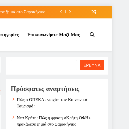
ε ζημιά στο Σαρακήνικο
ιου της για την καριέρα;
ατηγορίες
Επικοινωνήστε Μαζί Μας
κπτώσεων πετρελαίου στο ;
τον Κοινωνικό Τουρισμό;
ε ζημιά στο Σαρακήνικο
Search
ΕΡΕΥΝΑ
ιου της για την καριέρα;
κπτώσεων πετρελαίου στο ;
Πρόσφατες αναρτήσεις
Πώς ο ΟΠΕΚΑ ενισχύει τον Κοινωνικό
Τουρισμό;
Νέα Κρήτη: Πώς η φράση «Κρήτη ΟΦΗ»
προκάλεσε ζημιά στο Σαρακήνικο