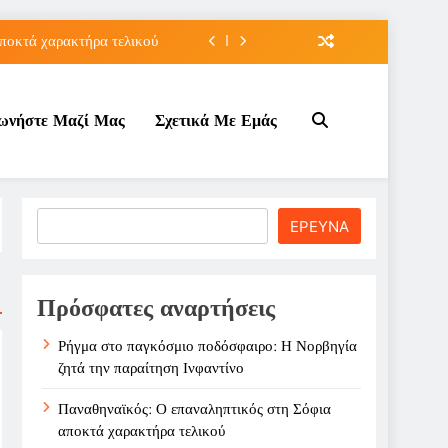
ποκτά χαρακτήρα τελικού
τον Κοινωνικό Τουρισμό;
νωνήστε Μαζί Μας
Σχετικά Με Εμάς
ε ζημιά στο Σαρακήνικο
την παραίτηση Ινφαντίνο
ποκτά χαρακτήρα τελικού
Search
ΕΡΕΥΝΑ
τον Κοινωνικό Τουρισμό;
ε ζημιά στο Σαρακήνικο
Πρόσφατες αναρτήσεις
Ρήγμα στο παγκόσμιο ποδόσφαιρο: Η Νορβηγία
ζητά την παραίτηση Ινφαντίνο
Παναθηναϊκός: Ο επαναληπτικός στη Σόφια
αποκτά χαρακτήρα τελικού