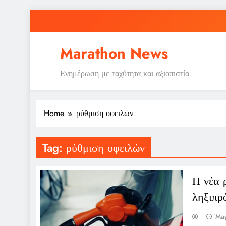
Skip
to
content
Marathon News
Ενημέρωση με ταχύτητα και αξιοπιστία
Home
ρύθμιση οφειλών
Tag:
ρύθμιση οφειλών
Η νέα 
ληξιπρ
May