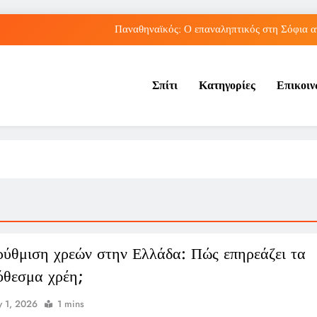
Παναθηναϊκός: Ο επαναληπτικός στη Σόφια α
Πώς ο ΟΠΕΚΑ ενισχύει 
Σπίτι
Κατηγορίες
Επικοι
Νέα Κρήτη: Πώς η φράση «Κρήτη ΟΦΗ» προκάλεσ
Ρήγμα στο παγκόσμιο ποδόσφαιρο: Η Νορβηγία ζητά 
Παναθηναϊκός: Ο επαναληπτικός στη Σόφια α
Πώς ο ΟΠΕΚΑ ενισχύει 
Νέα Κρήτη: Πώς η φράση «Κρήτη ΟΦΗ» προκάλεσ
ρύθμιση χρεών στην Ελλάδα: Πώς επηρεάζει τα
όθεσμα χρέη;
 1, 2026
1 mins