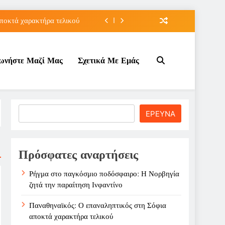
ποκτά χαρακτήρα τελικού
τον Κοινωνικό Τουρισμό;
νωνήστε Μαζί Μας
Σχετικά Με Εμάς
ε ζημιά στο Σαρακήνικο
την παραίτηση Ινφαντίνο
ποκτά χαρακτήρα τελικού
Search
ΕΡΕΥΝΑ
τον Κοινωνικό Τουρισμό;
ε ζημιά στο Σαρακήνικο
Πρόσφατες αναρτήσεις
Ρήγμα στο παγκόσμιο ποδόσφαιρο: Η Νορβηγία
ζητά την παραίτηση Ινφαντίνο
Παναθηναϊκός: Ο επαναληπτικός στη Σόφια
αποκτά χαρακτήρα τελικού