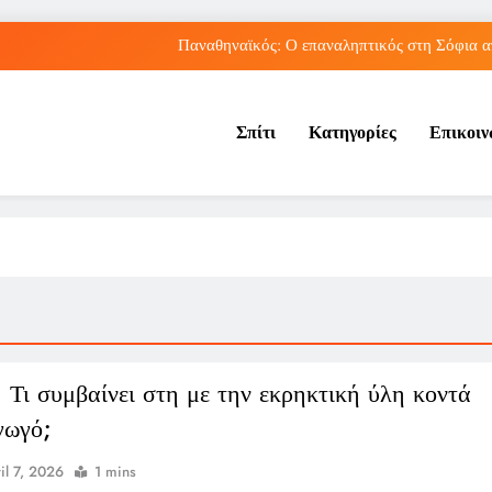
Παναθηναϊκός: Ο επαναληπτικός στη Σόφια α
Πώς ο ΟΠΕΚΑ ενισχύει 
Σπίτι
Κατηγορίες
Επικοι
Νέα Κρήτη: Πώς η φράση «Κρήτη ΟΦΗ» προκάλεσ
Ρήγμα στο παγκόσμιο ποδόσφαιρο: Η Νορβηγία ζητά 
Παναθηναϊκός: Ο επαναληπτικός στη Σόφια α
Πώς ο ΟΠΕΚΑ ενισχύει 
Νέα Κρήτη: Πώς η φράση «Κρήτη ΟΦΗ» προκάλεσ
: Τι συμβαίνει στη με την εκρηκτική ύλη κοντά
γωγό;
il 7, 2026
1 mins