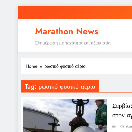
Skip
to
content
Marathon News
Ενημέρωση με ταχύτητα και αξιοπιστία
Home
ρωσικό φυσικό αέριο
Tag:
ρωσικό φυσικό αέριο
Σερβία
στον α
Apr