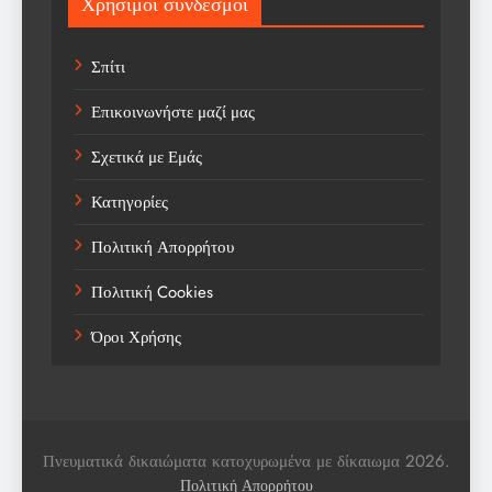
Χρήσιμοι σύνδεσμοι
Sports
Σπίτι
Technology
Επικοινωνήστε μαζί μας
Trending
Σχετικά με Εμάς
Weather
Κατηγορίες
Αγορά
Πολιτική Απορρήτου
Αγορά Εργασίας
Πολιτική Cookies
Αγροτικά Νέα
Όροι Χρήσης
Αεροπορία
Αθλήματα
Αθλητές
Πνευματικά δικαιώματα κατοχυρωμένα με δίκαιωμα 2026.
Αθλητικά
Πολιτική Απορρήτου