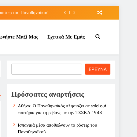
ρόστερ του Παναθηναϊκού
άτου του Μπράντον Κλαρκ
νωνήστε Μαζί Μας
Σχετικά Με Εμάς
λάχ με διετές συμβόλαιο
ρεβάνς με την ΤΣΣΚΑ 1948
ρόστερ του Παναθηναϊκού
Search
ΕΡΕΥΝΑ
άτου του Μπράντον Κλαρκ
λάχ με διετές συμβόλαιο
Πρόσφατες αναρτήσεις
Αθήνα: Ο Παναθηναϊκός πλησιάζει σε sold out
εισιτήρια για τη ρεβάνς με την ΤΣΣΚΑ 1948
Ισπανικά μέσα αποθεώνουν το ρόστερ του
Παναθηναϊκού