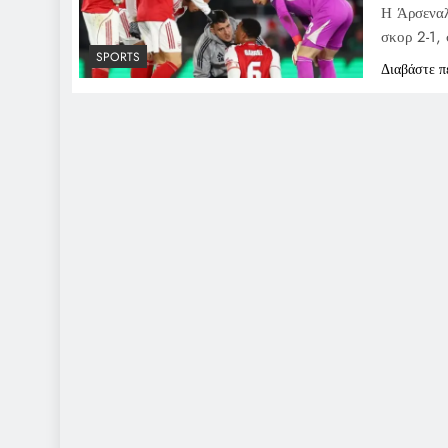
Η Άρσεναλ
σκορ 2-1, 
SPORTS
Διαβάστε π