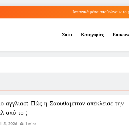
Ισπανικά μέσα αποθεώνουν το 
Λος Άντζελες: Αποκαλύφθηκε η αιτία θαν
Σπίτι
Κατηγορίες
Επικοι
Η Τραμπζονσπόρ ανακοίνωσε την απόκτηση του Μοχάμεντ Σα
Αθήνα: Ο Παναθηναϊκός πλησιάζει σε sold out εισιτήρια για τη 
Ισπανικά μέσα αποθεώνουν το 
Λος Άντζελες: Αποκαλύφθηκε η αιτία θαν
Η Τραμπζονσπόρ ανακοίνωσε την απόκτηση του Μοχάμεντ Σα
ο αγγλίασ: Πώς η Σαουθάμπτον απέκλεισε την
λ από το ;
il 5, 2026
1 mins