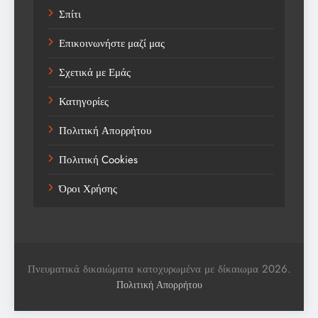
Σπίτι
Trending
Επικοινωνήστε μαζί μας
Weather
Σχετικά με Εμάς
Αγορά
Κατηγορίες
Αγορά Εργασίας
Πολιτική Απορρήτου
Αγροτικά Νέα
Πολιτική Cookies
Αεροπορία
Όροι Χρήσης
Αθλήματα
Αθλητές
Αθλητικά
Πνευματικά δικαιώματα κατοχυρωμένα με δίκαιωμα 2026.
Αθλητικά Νέα
Πολιτική Απορρήτου
Αθλητικές Βιογραφίες