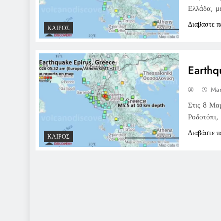
Ελλάδα, μ
Διαβάστε π
ΚΑΙΡΌΣ
Earthq
Mar
Στις 8 Μα
Ροδοτόπι, 
Διαβάστε π
ΚΑΙΡΌΣ