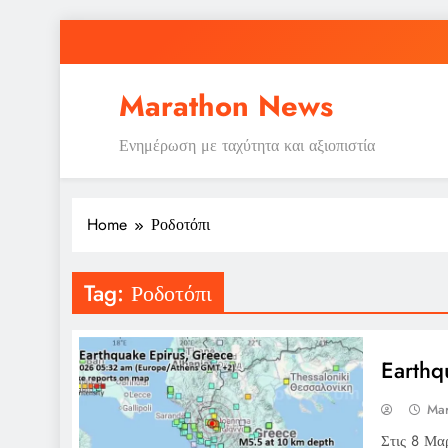
Skip
to
content
Marathon News
Ενημέρωση με ταχύτητα και αξιοπιστία
Home
Ροδοτόπι
Tag:
Ροδοτόπι
Earthq
Mar
Στις 8 Μα