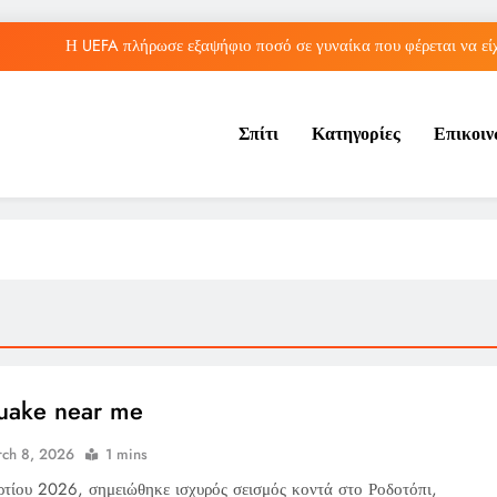
Η UEFA πλήρωσε εξαψήφιο ποσό σε γυναίκα που φέρεται να είχ
Σπίτι
Κατηγορίες
Επικοι
Η μπάλα του «χέρι του Θεού» του 
Τορόντο: Αποκλεισμός για τη Σάκκαρη από 
Η UEFA πλήρωσε εξαψήφιο ποσό σε γυναίκα που φέρεται να είχ
Η μπάλα του «χέρι του Θεού» του 
uake near me
ch 8, 2026
1 mins
ρτίου 2026, σημειώθηκε ισχυρός σεισμός κοντά στο Ροδοτόπι,