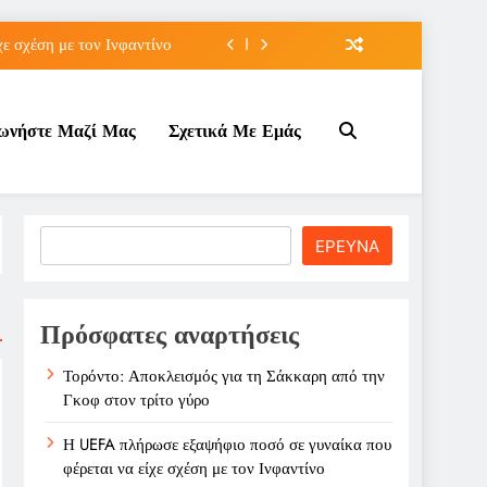
ε σχέση με τον Ινφαντίνο
OVO Αρένα Γουέμπλεϊ
νωνήστε Μαζί Μας
Σχετικά Με Εμάς
Μαραντόνα σε δημοπρασία
την Γκοφ στον τρίτο γύρο
ε σχέση με τον Ινφαντίνο
Search
ΕΡΕΥΝΑ
OVO Αρένα Γουέμπλεϊ
Μαραντόνα σε δημοπρασία
Πρόσφατες αναρτήσεις
Τορόντο: Αποκλεισμός για τη Σάκκαρη από την
Γκοφ στον τρίτο γύρο
Η UEFA πλήρωσε εξαψήφιο ποσό σε γυναίκα που
φέρεται να είχε σχέση με τον Ινφαντίνο