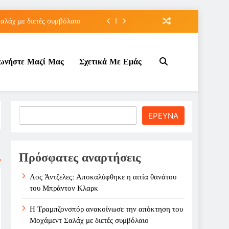
λάχ με διετές συμβόλαιο
 πρόκριση για τη Ρούσσου
νωνήστε Μαζί Μας
Σχετικά Με Εμάς
την Γκοφ στον τρίτο γύρο
άτου του Μπράντον Κλαρκ
λάχ με διετές συμβόλαιο
Search
ΕΡΕΥΝΑ
 πρόκριση για τη Ρούσσου
την Γκοφ στον τρίτο γύρο
Πρόσφατες αναρτήσεις
Λος Άντζελες: Αποκαλύφθηκε η αιτία θανάτου
του Μπράντον Κλαρκ
Η Τραμπζονσπόρ ανακοίνωσε την απόκτηση του
Μοχάμεντ Σαλάχ με διετές συμβόλαιο