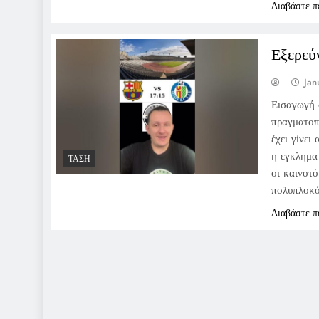
Διαβάστε π
Εξερεύ
Jan
Εισαγωγή 
πραγματοπ
έχει γίνει
η εγκλημα
ΤΆΣΗ
οι καινοτ
πολυπλοκ
Διαβάστε π