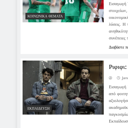
Εισαγωγή 
στοιχείων,
ΚΟΙΝΩΝΙΚΆ ΘΈΜΑΤΑ
οικονομικ
λύσεις. Η 
ανηθικότη
συνέπειες
Διαβάστε π
Ριφιφι
Jan
Εισαγωγή 
από φοιτη
αξιολογήσ
ακαδημαϊκ
ΕΚΠΑΊΔΕΥΣΗ
παγκοσμίω
Εκπαίδευσ