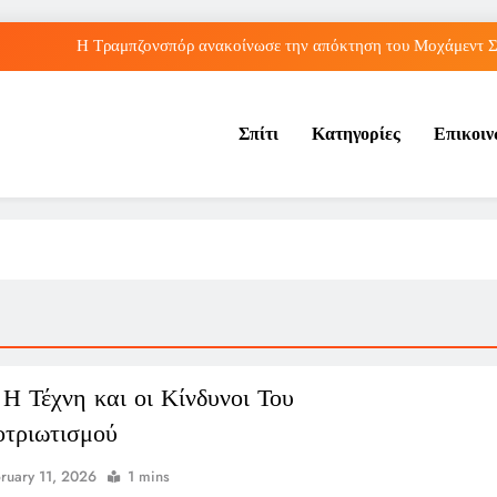
Η Τραμπζονσπόρ ανακοίνωσε την απόκτηση του Μοχάμεντ Σα
λληνικές διακρίσεις στο Παγκόσμιο Κ20: Πέμπτη θέση για τον Τζαμτζή,
Σπίτι
Κατηγορίες
Επικοι
Τορόντο: Αποκλεισμός για τη Σάκκαρη από 
Λος Άντζελες: Αποκαλύφθηκε η αιτία θαν
Η Τραμπζονσπόρ ανακοίνωσε την απόκτηση του Μοχάμεντ Σα
λληνικές διακρίσεις στο Παγκόσμιο Κ20: Πέμπτη θέση για τον Τζαμτζή,
Τορόντο: Αποκλεισμός για τη Σάκκαρη από 
 Η Τέχνη και οι Κίνδυνοι Του
τριωτισμού
ruary 11, 2026
1 mins