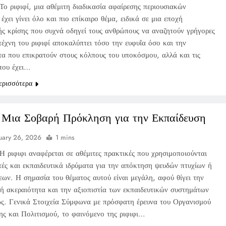
Το ριφιφί, μια αθέμιτη διαδικασία αφαίρεσης περιουσιακών
 έχει γίνει όλο και πιο επίκαιρο θέμα, ειδικά σε μια εποχή
ής κρίσης που συχνά οδηγεί τους ανθρώπους να αναζητούν γρήγορες
τέχνη του ριφιφί αποκαλύπτει τόσο την ευφυΐα όσο και την
τα που επικρατούν στους κόλπους του υποκόσμου, αλλά και τις
 που έχει…
ερισσότερα
: Μια Σοβαρή Πρόκληση για την Εκπαίδευση
uary 26, 2026
1 mins
Η ριφιφι αναφέρεται σε αθέμιτες πρακτικές που χρησιμοποιούνται
τές και εκπαιδευτικά ιδρύματα για την απόκτηση ψευδών πτυχίων ή
εων. Η σημασία του θέματος αυτού είναι μεγάλη, αφού θίγει την
ή ακεραιότητα και την αξιοπιστία των εκπαιδευτικών συστημάτων
ς. Γενικά Στοιχεία Σύμφωνα με πρόσφατη έρευνα του Οργανισμού
ης και Πολιτισμού, το φαινόμενο της ριφιφι…