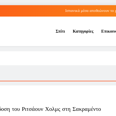
Ισπανικά μέσα αποθεώνουν το 
Λος Άντζελες: Αποκαλύφθηκε η αιτία θαν
Σπίτι
Κατηγορίες
Επικοι
Η Τραμπζονσπόρ ανακοίνωσε την απόκτηση του Μοχάμεντ Σα
Αθήνα: Ο Παναθηναϊκός πλησιάζει σε sold out εισιτήρια για τη 
Ισπανικά μέσα αποθεώνουν το 
Λος Άντζελες: Αποκαλύφθηκε η αιτία θαν
Η Τραμπζονσπόρ ανακοίνωσε την απόκτηση του Μοχάμεντ Σα
οση του Ριτσάουν Χολμς στη Σακραμέντο