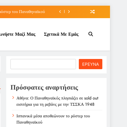
ρόστερ του Παναθηναϊκού
άτου του Μπράντον Κλαρκ
νωνήστε Μαζί Μας
Σχετικά Με Εμάς
λάχ με διετές συμβόλαιο
ρεβάνς με την ΤΣΣΚΑ 1948
ρόστερ του Παναθηναϊκού
Search
ΕΡΕΥΝΑ
άτου του Μπράντον Κλαρκ
λάχ με διετές συμβόλαιο
Πρόσφατες αναρτήσεις
Αθήνα: Ο Παναθηναϊκός πλησιάζει σε sold out
εισιτήρια για τη ρεβάνς με την ΤΣΣΚΑ 1948
Ισπανικά μέσα αποθεώνουν το ρόστερ του
Παναθηναϊκού