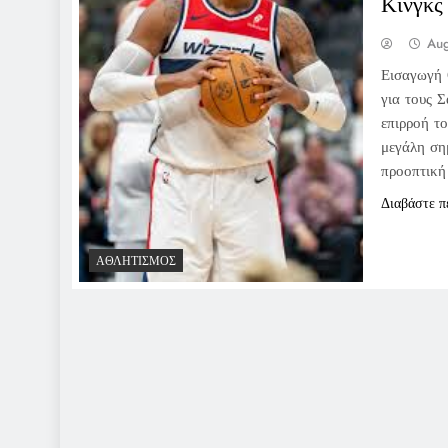
Κινγκς
Aug
Εισαγωγή 
για τους 
επιρροή τ
μεγάλη ση
προοπτική
Διαβάστε π
ΑΘΛΗΤΙΣΜΌΣ