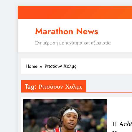
Skip
to
content
Marathon News
Ενημέρωση με ταχύτητα και αξιοπιστία
Home
Ριτσάουν Χολμς
Tag:
Ριτσάουν Χολμς
Η Απόδ