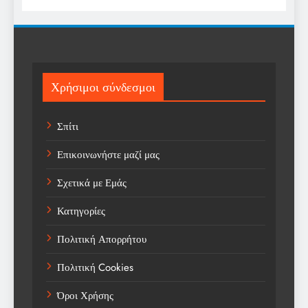
Religion
Science
Sports
Χρήσιμοι σύνδεσμοι
Technology
Σπίτι
Trending
Επικοινωνήστε μαζί μας
Weather
Σχετικά με Εμάς
Αγορά
Κατηγορίες
Αγορά Εργασίας
Πολιτική Απορρήτου
Αγροτικά Νέα
Πολιτική Cookies
Αεροπορία
Όροι Χρήσης
Αθλήματα