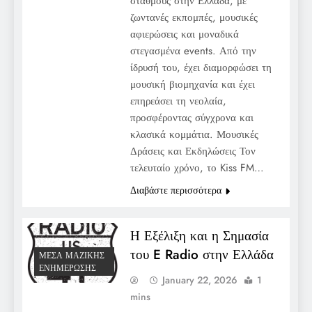
σταθμούς στην Ελλάδα, με
ζωντανές εκπομπές, μουσικές
αφιερώσεις και μοναδικά
στεγασμένα events. Από την
ίδρυσή του, έχει διαμορφώσει τη
μουσική βιομηχανία και έχει
επηρεάσει τη νεολαία,
προσφέροντας σύγχρονα και
κλασικά κομμάτια. Μουσικές
Δράσεις και Εκδηλώσεις Τον
τελευταίο χρόνο, το Kiss FM…
Διαβάστε περισσότερα
Η Εξέλιξη και η Σημασία
του E Radio στην Ελλάδα
ΜΈΣΑ ΜΑΖΙΚΉΣ
ΕΝΗΜΈΡΩΣΗΣ
January 22, 2026
1
mins