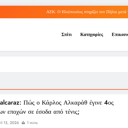
ΑΕΚ: Ο Ηλιόπουλος στηρίζει τον Πήλιο μετά
Παναθηναϊκός: Οικονομικά οφέλη από αποχωρήσεις παικ
Σπίτι
Κατηγορίες
Επικοι
Εθνική Παίδων: Αγώνας με τη Γεωργία στο EuroBaske
Κορωπί: Επιστροφή Τεττέη στις προπονήσεις, εν αναμονή της από
ΑΕΚ: Ο Ηλιόπουλος στηρίζει τον Πήλιο μετά
Παναθηναϊκός: Οικονομικά οφέλη από αποχωρήσεις παικ
Εθνική Παίδων: Αγώνας με τη Γεωργία στο EuroBaske
 alcaraz: Πώς ο Κάρλος Αλκαράθ έγινε 4ος
ων εποχών σε έσοδα από τένις;
il 13, 2026
1 mins