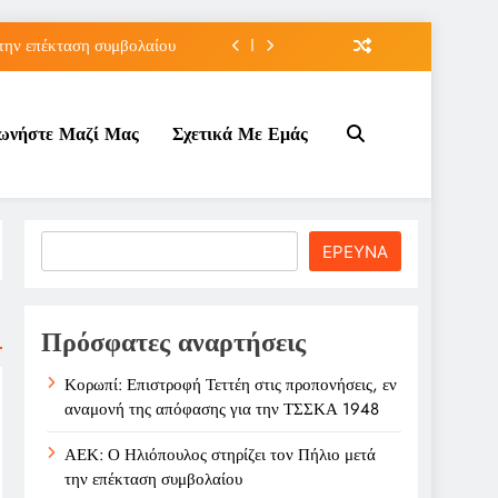
 την επέκταση συμβολαίου
τών και αναζήτηση μέσου
νωνήστε Μαζί Μας
Σχετικά Με Εμάς
t U16 μετά από δύο ήττες
φασης για την ΤΣΣΚΑ 1948
 την επέκταση συμβολαίου
Search
ΕΡΕΥΝΑ
τών και αναζήτηση μέσου
t U16 μετά από δύο ήττες
Πρόσφατες αναρτήσεις
Κορωπί: Επιστροφή Τεττέη στις προπονήσεις, εν
αναμονή της απόφασης για την ΤΣΣΚΑ 1948
ΑΕΚ: Ο Ηλιόπουλος στηρίζει τον Πήλιο μετά
την επέκταση συμβολαίου