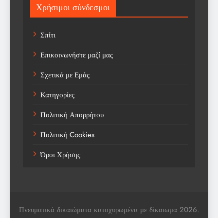
Χρήσιμοι σύνδεσμοι
Sports
Σπίτι
Technology
Επικοινωνήστε μαζί μας
Trending
Σχετικά με Εμάς
Weather
Κατηγορίες
Αγορά
Πολιτική Απορρήτου
Αγορά Εργασίας
Πολιτική Cookies
Αγροτικά Νέα
Όροι Χρήσης
Αεροπορία
Αθλήματα
Αθλητές
Πνευματικά δικαιώματα κατοχυρωμένα με δίκαιωμα 2026.