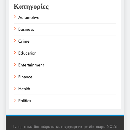
Κατηγορίες
Automotive
Business
Crime
Education
Entertainment
Finance
Health
Politics
Religion
Science
Πνευματικά δικαιώματα κατοχυρωμένα με δίκαιωμα 2026.