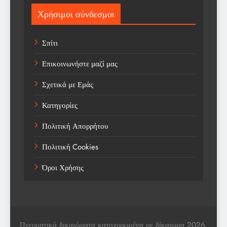
Sport
Χρήσιμοι σύνδεσμοι
Sports
Σπίτι
Technology
Επικοινωνήστε μαζί μας
Trending
Σχετικά με Εμάς
Weather
Κατηγορίες
Αγορά
Πολιτική Απορρήτου
Αγορά Εργασίας
Πολιτική Cookies
Αγροτικά Νέα
Όροι Χρήσης
Αεροπορία
Αθλήματα
Αθλητές
Πνευματικά δικαιώματα κατοχυρωμένα με δίκαιωμα 2026.