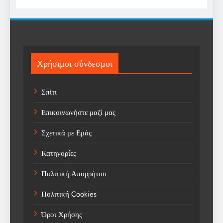
Religion
Science
Sport
Χρήσιμοι σύνδεσμοι
Sports
Σπίτι
Technology
Επικοινωνήστε μαζί μας
Trending
Σχετικά με Εμάς
Weather
Κατηγορίες
Αγορά
Πολιτική Απορρήτου
Αγορά Εργασίας
Πολιτική Cookies
Αγροτικά Νέα
Όροι Χρήσης
Αεροπορία