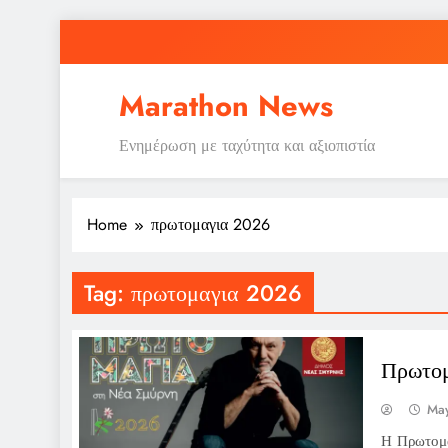
Skip
to
content
Marathon News
Ενημέρωση με ταχύτητα και αξιοπιστία
Home
πρωτομαγια 2026
Tag:
πρωτομαγια 2026
Πρωτο
May
Η Πρωτομα