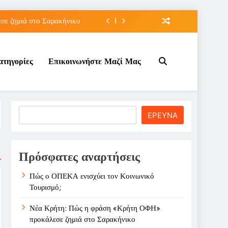
ε ζημιά στο Σαρακήνικο
ιου της για την καριέρα;
ατηγορίες
Επικοινωνήστε Μαζί Μας
κπτώσεων πετρελαίου στο ;
τον Κοινωνικό Τουρισμό;
ε ζημιά στο Σαρακήνικο
Search
ΕΡΕΥΝΑ
ιου της για την καριέρα;
κπτώσεων πετρελαίου στο ;
Πρόσφατες αναρτήσεις
Πώς ο ΟΠΕΚΑ ενισχύει τον Κοινωνικό
Τουρισμό;
Νέα Κρήτη: Πώς η φράση «Κρήτη ΟΦΗ»
προκάλεσε ζημιά στο Σαρακήνικο