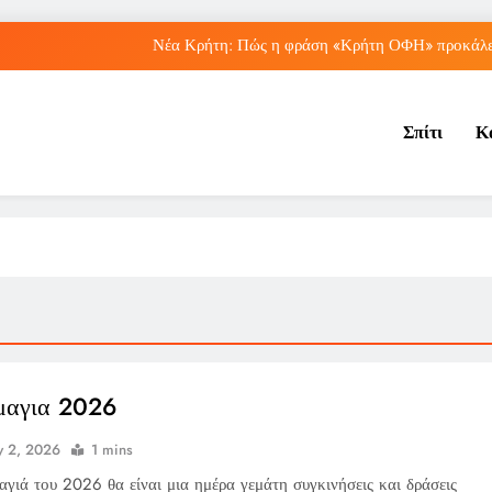
Νέα Κρήτη: Πώς η φράση «Κρήτη ΟΦΗ» προκάλεσ
Μπέσσυ Αργυράκη: Ποια είναι η συμβουλή του γ
Σπίτι
Κ
Ιράκ: Ποιες είναι οι συνέπειες των ε
Πώς ο ΟΠΕΚΑ ενισχύει 
Νέα Κρήτη: Πώς η φράση «Κρήτη ΟΦΗ» προκάλεσ
Μπέσσυ Αργυράκη: Ποια είναι η συμβουλή του γ
Ιράκ: Ποιες είναι οι συνέπειες των ε
μαγια 2026
 2, 2026
1 mins
γιά του 2026 θα είναι μια ημέρα γεμάτη συγκινήσεις και δράσεις